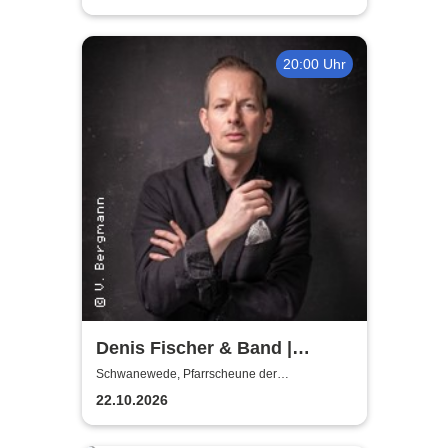
20:00 Uhr
Denis Fischer & Band |
Pfarrscheune der
Schwanewede, Pfarrscheune der
Michaelskirche Neuenkirchen
Michaelskirche Neuenkirchen
22.10.2026