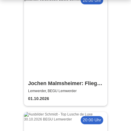
20:00 Uhr
Jochen Malmsheimer: Flieg
Fisch, lies und gesunde!
Lemwerder, BEGU Lemwerder
01.10.2026
20:00 Uhr