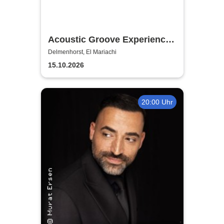
Acoustic Groove Experience -
Tony Kaltenberg & Michael
Delmenhorst, El Mariachi
Manring
15.10.2026
20:00 Uhr