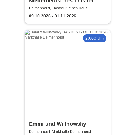
Niederdeutsches Theater
Delmenhorst | Völlig
Delmenhorst, Theater Kleines Haus
losgelöst
09.10.2026 - 01.11.2026
20:00 Uhr
Emmi und Willnowsky
Delmenhorst, Markthalle Delmenhorst