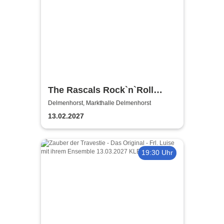
The Rascals Rock`n`Roll
Show
Delmenhorst, Markthalle Delmenhorst
13.02.2027
19:30 Uhr