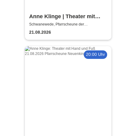
Anne Klinge | Theater mit
Hand und Fuß
Schwanewede, Pfarrscheune der
Michaelskirche Neuenkirchen
21.08.2026
20:00 Uhr