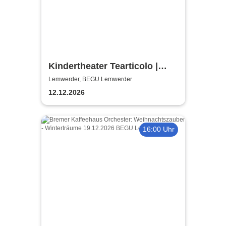
Kindertheater Tearticolo |
BEGU Lemwerder
Lemwerder, BEGU Lemwerder
12.12.2026
16:00 Uhr