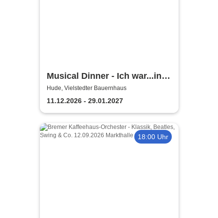
Musical Dinner - Ich war...in
NY Special
Hude, Vielstedter Bauernhaus
11.12.2026 - 29.01.2027
18:00 Uhr