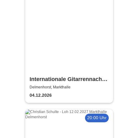
Internationale Gitarrennacht
2026 | D. Goodman - É. Fend
Delmenhorst, Markthalle
& G. Krivokapic - Jacu Liu
04.12.2026
20:00 Uhr