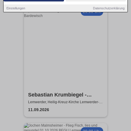
Einstellungen
Datenschutzerklärung
20:00 Uhr
Sebastian Krumbiegel -
Kompass-Tour 2026
Lemwerder, Heilig-Kreuz-Kirche Lemwerder-
Bardewisch
11.09.2026