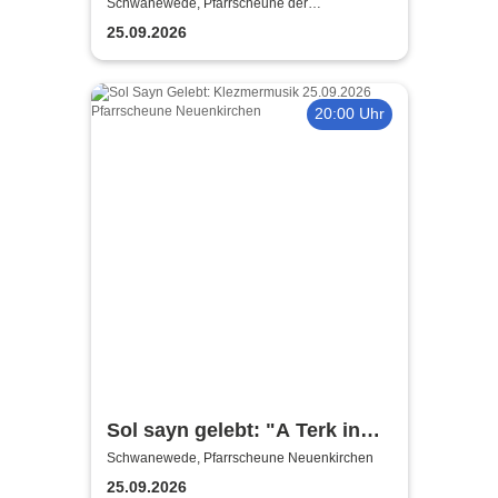
Klezmermusik
Schwanewede, Pfarrscheune der
Michaelskirche Neuenkirchen
25.09.2026
20:00 Uhr
Sol sayn gelebt: "A Terk in
America"
Schwanewede, Pfarrscheune Neuenkirchen
25.09.2026