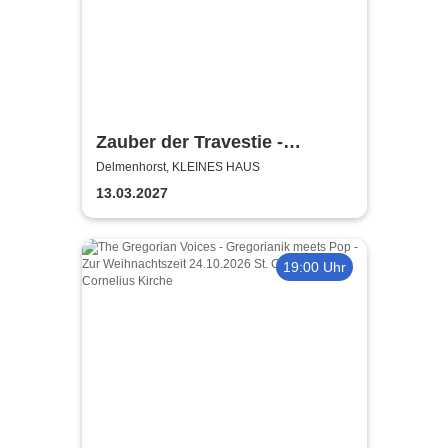
Zauber der Travestie -
Fräulein Luise und ihr
Delmenhorst, KLEINES HAUS
Ensemble - das Original
13.03.2027
19:00 Uhr