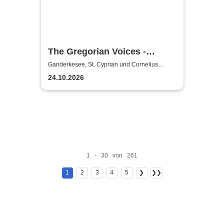
The Gregorian Voices -
Gregorianik zur
Ganderkesee, St. Cyprian und Cornelius
Kirche
Weihnachtszeit
24.10.2026
1 - 30 von 261
1
2
3
4
5
❯
❯❯