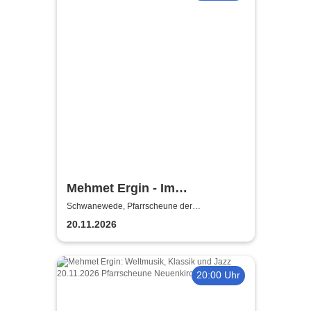
Mehmet Ergin - Im
Grenzbereich zw. Weltmusik,
Schwanewede, Pfarrscheune der
Michaelskirche Neuenkirchen
Klassik und Jazz
20.11.2026
20:00 Uhr