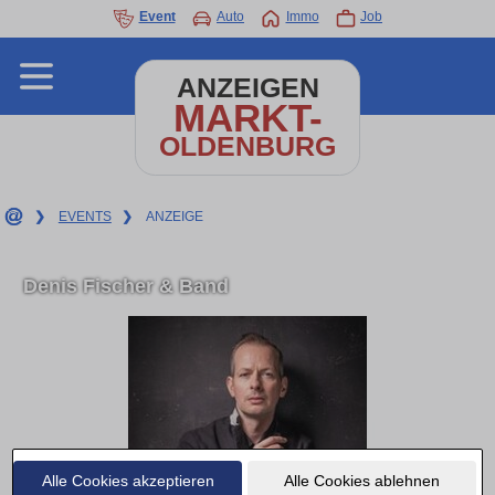
Event
Auto
Immo
Job
ANZEIGEN
MARKT-
OLDENBURG
❯
EVENTS
❯
ANZEIGE
Denis Fischer & Band
Alle Cookies akzeptieren
Alle Cookies ablehnen