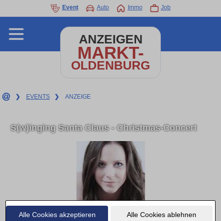
Event
Auto
Immo
Job
ANZEIGEN
MARKT-
OLDENBURG
❯
EVENTS
❯
ANZEIGE
S(w)inging Santa Claus - Christmas-Concert
Alle Cookies akzeptieren
Alle Cookies ablehnen