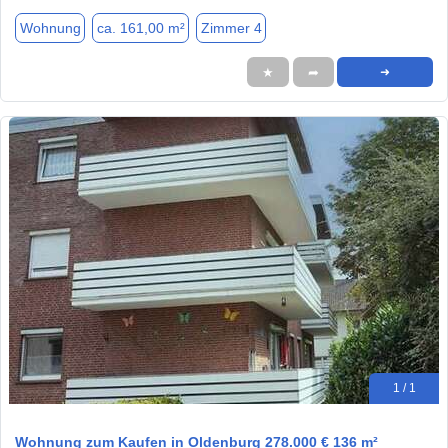
Wohnung
ca. 161,00 m²
Zimmer 4
★
➦
➜
1 / 1
Wohnung zum Kaufen in Oldenburg 278.000 € 136 m²