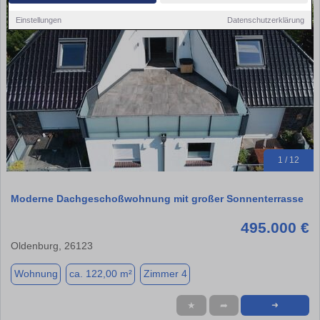
Einstellungen
Datenschutzerklärung
1 / 12
Moderne Dachgeschoßwohnung mit großer Sonnenterrasse
495.000 €
Oldenburg, 26123
Wohnung
ca. 122,00 m²
Zimmer 4
★
➦
➜