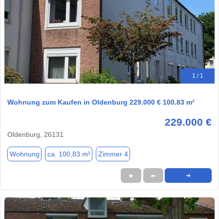
1 / 1
Wohnung zum Kaufen in Oldenburg 229.000 € 100.83 m²
229.000 €
Oldenburg, 26131
Wohnung
ca. 100,83 m²
Zimmer 4
★
➦
➜