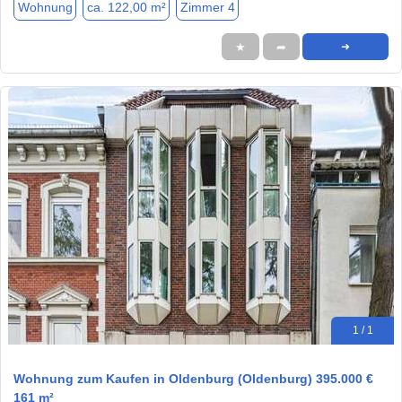
Wohnung
ca. 122,00 m²
Zimmer 4
★
➦
➜
1 / 1
Wohnung zum Kaufen in Oldenburg (Oldenburg) 395.000 €
161 m²