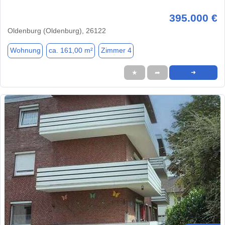
395.000 €
Oldenburg (Oldenburg), 26122
Wohnung
ca. 161,00 m²
Zimmer 4
★
➦
➜