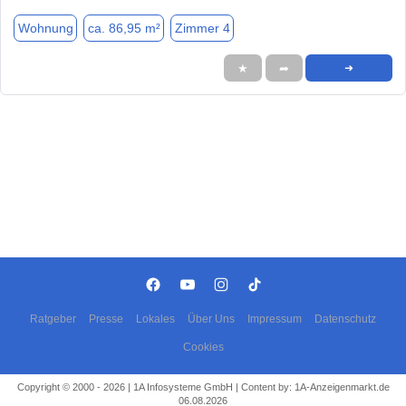
Wohnung
ca. 86,95 m²
Zimmer 4
★
➦
➜
Ratgeber
Presse
Lokales
Über Uns
Impressum
Datenschutz
Cookies
Copyright © 2000 - 2026 | 1A Infosysteme GmbH | Content by: 1A-Anzeigenmarkt.de
06.08.2026