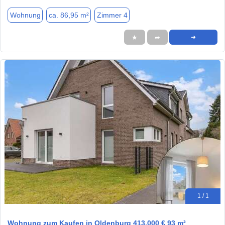
Wohnung
ca. 86,95 m²
Zimmer 4
★
➦
➜
1 / 1
Wohnung zum Kaufen in Oldenburg 413.000 € 93 m²