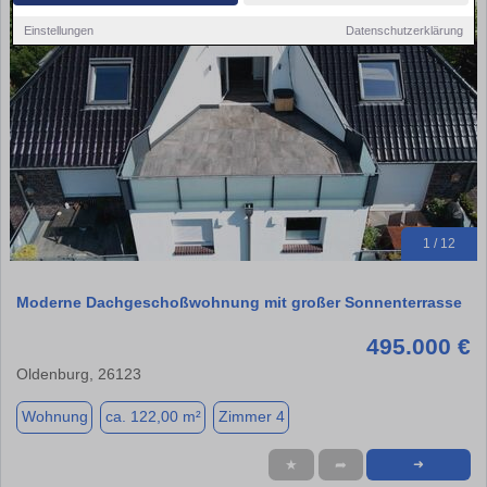
Einstellungen
Datenschutzerklärung
1 / 12
Moderne Dachgeschoßwohnung mit großer Sonnenterrasse
495.000 €
Oldenburg, 26123
Wohnung
ca. 122,00 m²
Zimmer 4
★
➦
➜