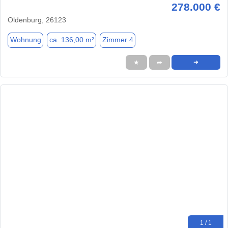
278.000 €
Oldenburg, 26123
Wohnung
ca. 136,00 m²
Zimmer 4
★
➦
➜
1 / 1