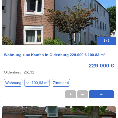
1 / 1
Wohnung zum Kaufen in Oldenburg 229.000 € 100.83 m²
229.000 €
Oldenburg, 26131
Wohnung
ca. 100,83 m²
Zimmer 4
★
➦
➜