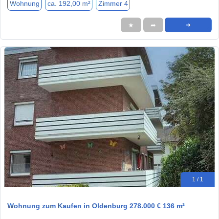
Wohnung
ca. 192,00 m²
Zimmer 4
★
➦
➜
1 / 1
Wohnung zum Kaufen in Oldenburg 278.000 € 136 m²