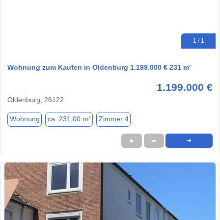
1 / 1
Wohnung zum Kaufen in Oldenburg 1.199.000 € 231 m²
1.199.000 €
Oldenburg, 26122
Wohnung
ca. 231,00 m²
Zimmer 4
★
➦
➜