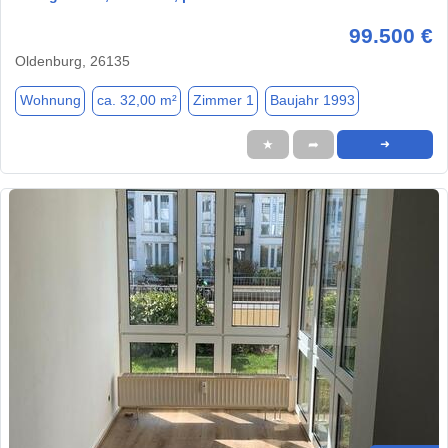
99.500 €
Oldenburg, 26135
Wohnung
ca. 32,00 m²
Zimmer 1
Baujahr 1993
★
➦
➜