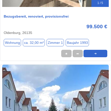
1 / 5
Bezugsbereit, renoviert, provisionsfrei
99.500 €
Oldenburg, 26135
Wohnung
ca. 32,00 m²
Zimmer 1
Baujahr 1993
★
➦
➜