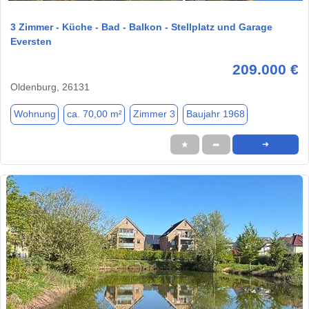
3 Zimmer - Küche - Bad - Balkon - Stellplatz und Garage
Eversten
209.000 €
Oldenburg, 26131
Wohnung
ca. 70,00 m²
Zimmer 3
Baujahr 1968
★
➦
➜