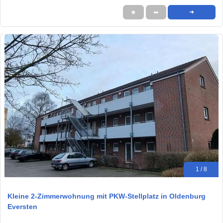
★
➦
➜
1 / 8
Kleine 2-Zimmerwohnung mit PKW-Stellplatz in Oldenburg
Eversten