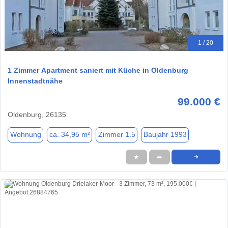
1 / 20
1 Zimmer Apartment saniert mit Küche in Oldenburg
Innenstadtnähe
99.000 €
Oldenburg, 26135
Wohnung
ca. 34,95 m²
Zimmer 1.5
Baujahr 1993
★
➦
➜