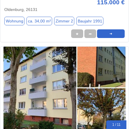
115.000 €
Oldenburg, 26131
Wohnung
ca. 34,00 m²
Zimmer 2
Baujahr 1991
★
➦
➜
1 / 11