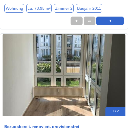
Wohnung
ca. 73,95 m²
Zimmer 2
Baujahr 2011
★
➦
➜
1 / 2
Bezugsbereit, renoviert, provisionsfrei