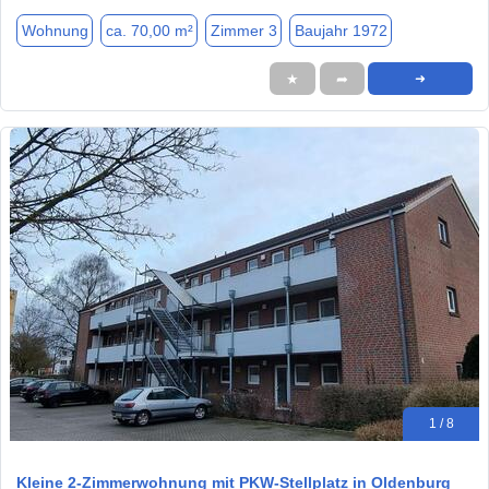
Wohnung
ca. 70,00 m²
Zimmer 3
Baujahr 1972
★
➦
➜
1 / 8
Kleine 2-Zimmerwohnung mit PKW-Stellplatz in Oldenburg