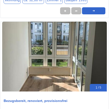
Wohnung
ca. 32,00 m²
Zimmer 1
Baujahr 1993
★
➦
➜
1 / 5
Bezugsbereit, renoviert, provisionsfrei