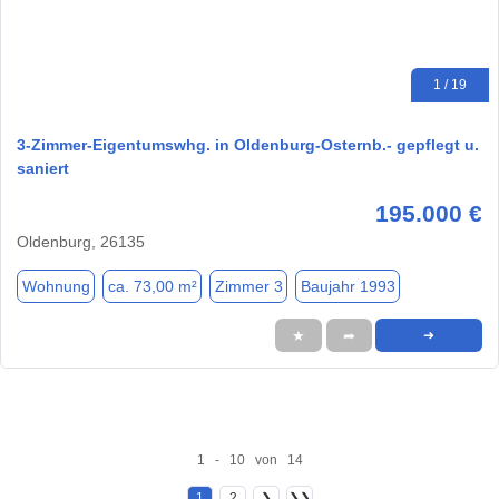
1 / 19
3-Zimmer-Eigentumswhg. in Oldenburg-Osternb.- gepflegt u.
saniert
195.000 €
Oldenburg, 26135
Wohnung
ca. 73,00 m²
Zimmer 3
Baujahr 1993
★
➦
➜
1 - 10 von 14
1
2
❯
❯❯