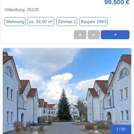
99.500 €
Oldenburg, 26135
Wohnung
ca. 32,00 m²
Zimmer 1
Baujahr 1993
★
➦
➜
1 / 20