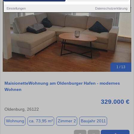
Einstellungen
Datenschutzerklärung
1 / 13
MaisionetteWohnung am Oldenburger Hafen - modernes
Wohnen
329.000 €
Oldenburg, 26122
Wohnung
ca. 73,95 m²
Zimmer 2
Baujahr 2011