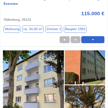
Eversten
115.000 €
Oldenburg, 26131
Wohnung
ca. 34,00 m²
Zimmer 2
Baujahr 1991
★
➦
➜