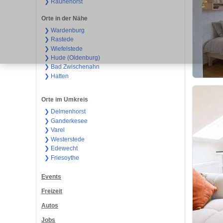
❯ Rauhehorst
Orte in der Nähe
❯ Wardenburg
❯ Rastede
❯ Wiefelstede
❯ Hude (Oldenburg)
❯ Bad Zwischenahn
❯ Hatten
Orte im Umkreis
❯ Delmenhorst
❯ Ganderkesee
❯ Varel
❯ Westerstede
❯ Edewecht
❯ Friesoythe
Events
Freizeit
Autos
Jobs