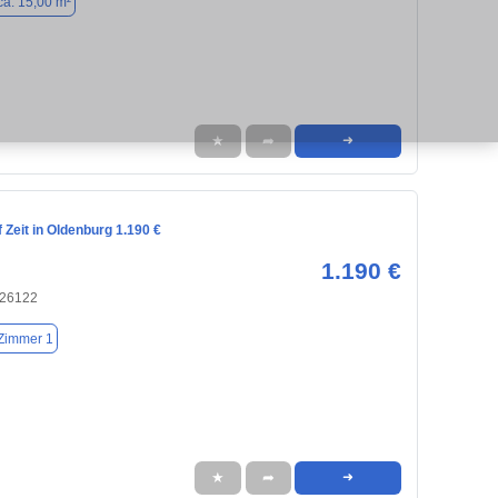
ca. 15,00 m²
★
➦
➜
Zeit in Oldenburg 1.190 €
1.190 €
 26122
Zimmer 1
★
➦
➜