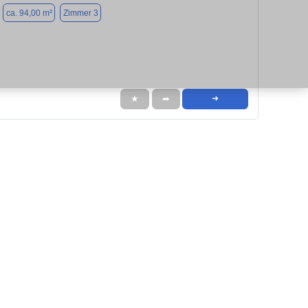
ca. 94,00 m²
Zimmer 3
★
➦
➜