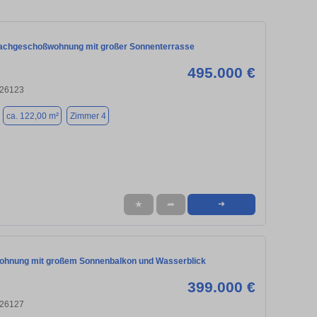
achgeschoßwohnung mit großer Sonnenterrasse
495.000 €
 26123
ca. 122,00 m²
Zimmer 4
★
➦
➜
hnung mit großem Sonnenbalkon und Wasserblick
399.000 €
 26127