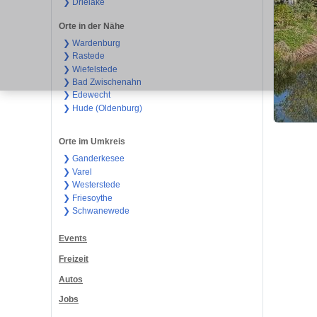
❯ Drielake
Orte in der Nähe
❯ Wardenburg
❯ Rastede
❯ Wiefelstede
❯ Bad Zwischenahn
❯ Edewecht
❯ Hude (Oldenburg)
Orte im Umkreis
❯ Ganderkesee
❯ Varel
❯ Westerstede
❯ Friesoythe
❯ Schwanewede
Events
Freizeit
Autos
Jobs