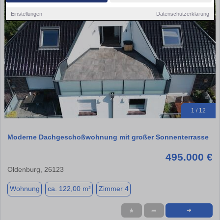
Einstellungen
Datenschutzerklärung
1 / 12
Moderne Dachgeschoßwohnung mit großer Sonnenterrasse
495.000 €
Oldenburg, 26123
Wohnung
ca. 122,00 m²
Zimmer 4
★
➦
➜