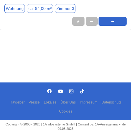
Wohnung
ca. 94,00 m²
Zimmer 3
★
➦
➜
Ratgeber
Presse
Lokales
Über Uns
Impressum
Datenschutz
Cookies
Copyright © 2000 - 2026 | 1A Infosysteme GmbH | Content by: 1A-Anzeigenmarkt.de
09.08.2026