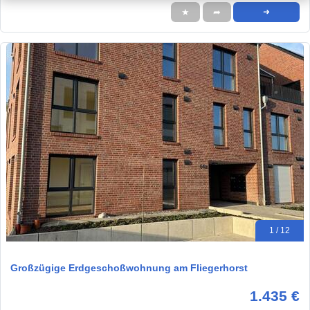
★
➦
➜
1 / 12
Großzügige Erdgeschoßwohnung am Fliegerhorst
1.435 €