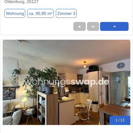
Oldenburg, 26127
Wohnung
ca. 95,85 m²
Zimmer 3
★
➦
➜
1 / 13