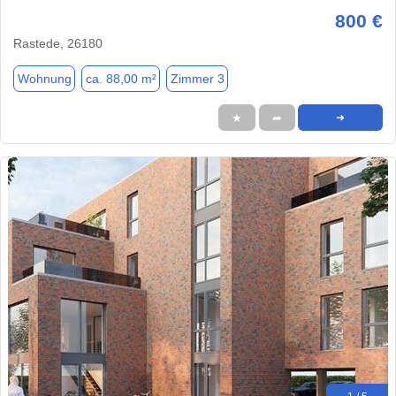
800 €
Rastede, 26180
Wohnung
ca. 88,00 m²
Zimmer 3
★
➦
➜