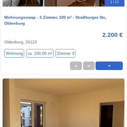
1 / 13
Wohnungsswap - 3 Zimmer, 100 m² - Straßburger Str.,
Oldenburg
2.200 €
Oldenburg, 26123
Wohnung
ca. 100,00 m²
Zimmer 3
★
➦
➜