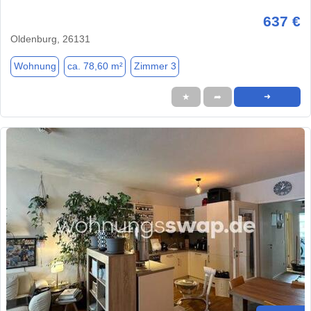
637 €
Oldenburg, 26131
Wohnung
ca. 78,60 m²
Zimmer 3
★
➦
➜