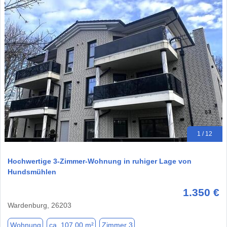
1 / 12
Hochwertige 3-Zimmer-Wohnung in ruhiger Lage von
Hundsmühlen
1.350 €
Wardenburg, 26203
Wohnung
ca. 107,00 m²
Zimmer 3