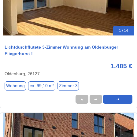
1 / 14
Lichtdurchflutete 3-Zimmer Wohnung am Oldenburger
Fliegerhorst !
1.485 €
Oldenburg, 26127
Wohnung
ca. 99,10 m²
Zimmer 3
★
➦
➜