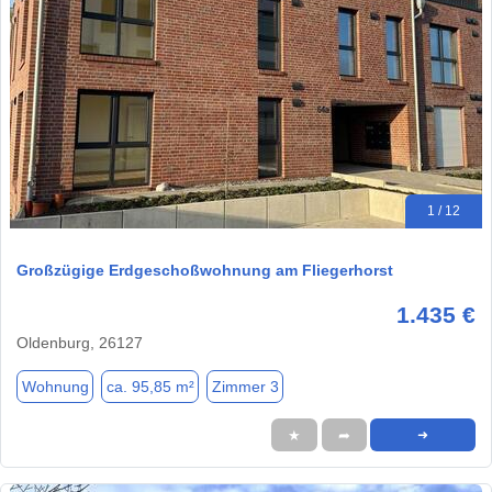
1 / 12
Großzügige Erdgeschoßwohnung am Fliegerhorst
1.435 €
Oldenburg, 26127
Wohnung
ca. 95,85 m²
Zimmer 3
★
➦
➜