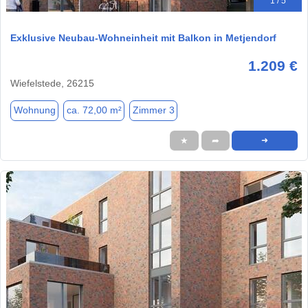
1 / 5
Exklusive Neubau-Wohneinheit mit Balkon in Metjendorf
1.209 €
Wiefelstede, 26215
Wohnung
ca. 72,00 m²
Zimmer 3
★
➦
➜