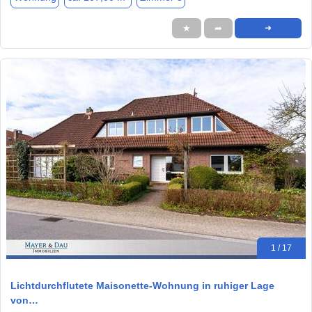
★
➦
➜
1 / 17
Lichtdurchflutete Maisonette-Wohnung in ruhiger Lage
von…