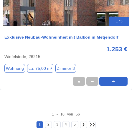
1 / 5
Exklusive Neubau-Wohneinheit mit Balkon in Metjendorf
1.253 €
Wiefelstede, 26215
Wohnung
ca. 75,00 m²
Zimmer 3
★
➦
➜
1 - 10 von 56
1
2
3
4
5
❯
❯❯