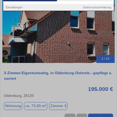
Einstellungen
Datenschutzerklärung
1 / 19
3-Zimmer-Eigentumswhg. in Oldenburg-Osternb.- gepflegt u.
saniert
195.000 €
Oldenburg, 26135
Wohnung
ca. 73,00 m²
Zimmer 3