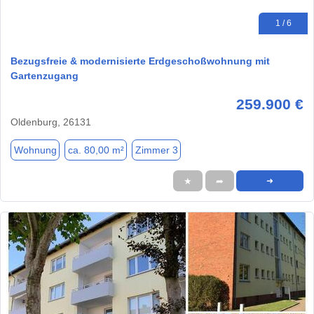
1 / 6
Bezugsfreie & modernisierte Erdgeschoßwohnung mit
Gartenzugang
259.900 €
Oldenburg, 26131
Wohnung
ca. 80,00 m²
Zimmer 3
★
➦
➜