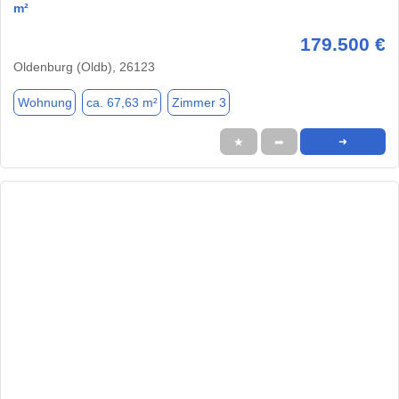
m²
179.500 €
Oldenburg (Oldb), 26123
Wohnung
ca. 67,63 m²
Zimmer 3
★
➦
➜