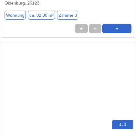
Oldenburg, 26123
Wohnung
ca. 82,30 m²
Zimmer 3
★
➦
➜
1 / 3