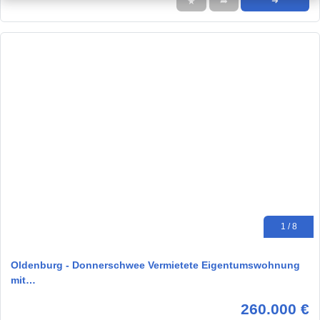
★
➦
➜
1 / 8
Oldenburg - Donnerschwee Vermietete Eigentumswohnung
mit…
260.000 €