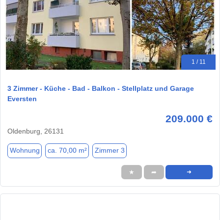
1 / 11
3 Zimmer - Küche - Bad - Balkon - Stellplatz und Garage
Eversten
209.000 €
Oldenburg, 26131
Wohnung
ca. 70,00 m²
Zimmer 3
★
➦
➜