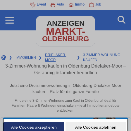
Event
Auto
Immo
Job
ANZEIGEN
MARKT-
OLDENBURG
DRIELAKER-
3-ZIMMER-WOHNUNG-
❯
IMMOBILIEN
❯
❯
MOOR
KAUFEN
3-Zimmer-Wohnung kaufen in Oldenburg Drielaker-Moor –
Geräumig & familienfreundlich
Jetzt eine Dreizimmerwohnung in Oldenburg Drielaker-Moor
kaufen – Platz für die ganze Familie
Finde eine 3-Zimmer-Wohnung zum Kauf in Oldenburg! Ideal für
Familien, Paare & Wohngemeinschaften – jetzt Immobilienangebote
entdecken.
Alle Cookies akzeptieren
Alle Cookies ablehnen