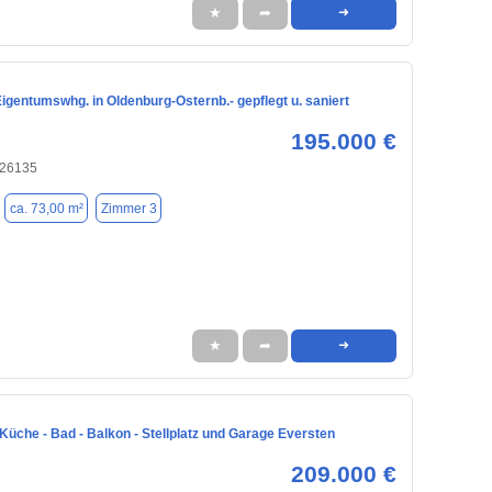
★
➦
➜
gentumswhg. in Oldenburg-Osternb.- gepflegt u. saniert
195.000 €
 26135
ca. 73,00 m²
Zimmer 3
★
➦
➜
Küche - Bad - Balkon - Stellplatz und Garage Eversten
209.000 €