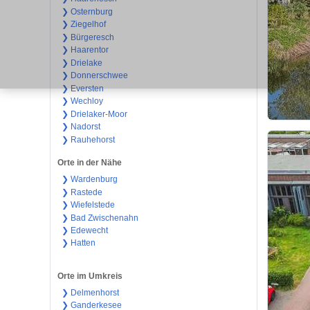
❯ Osternburg
❯ Ziegelhof
❯ Bürgeresch
❯ Haarentor
❯ Drielake
❯ Donnerschwee
❯ Eversten
❯ Wechloy
❯ Drielaker-Moor
❯ Nadorst
❯ Rauhehorst
Orte in der Nähe
❯ Wardenburg
❯ Rastede
❯ Wiefelstede
❯ Bad Zwischenahn
❯ Edewecht
❯ Hatten
Orte im Umkreis
❯ Delmenhorst
❯ Ganderkesee