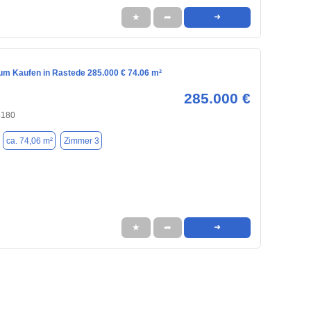
★
➦
➜
m Kaufen in Rastede 285.000 € 74.06 m²
285.000 €
6180
ca. 74,06 m²
Zimmer 3
★
➦
➜