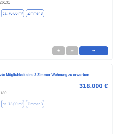
 26131
ca. 70,00 m²
Zimmer 3
★
➦
➜
tzte Möglichkeit eine 3 Zimmer Wohnung zu erwerben
318.000 €
6180
ca. 73,00 m²
Zimmer 3