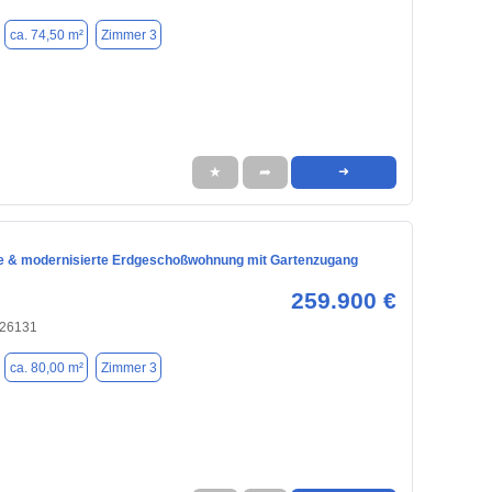
ca. 74,50 m²
Zimmer 3
★
➦
➜
e & modernisierte Erdgeschoßwohnung mit Gartenzugang
259.900 €
 26131
ca. 80,00 m²
Zimmer 3