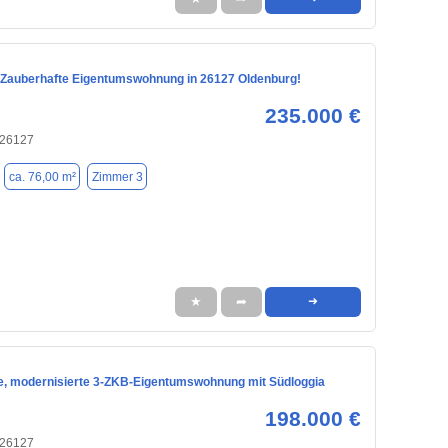
! Zauberhafte Eigentumswohnung in 26127 Oldenburg!
235.000 €
 26127
ca. 76,00 m²
Zimmer 3
★
➦
➜
e, modernisierte 3-ZKB-Eigentumswohnung mit Südloggia
198.000 €
 26127