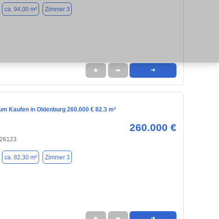
ca. 94,00 m²
Zimmer 3
★
➦
➜
m Kaufen in Oldenburg 260.000 € 82.3 m²
260.000 €
 26123
ca. 82,30 m²
Zimmer 3
★
➦
➜