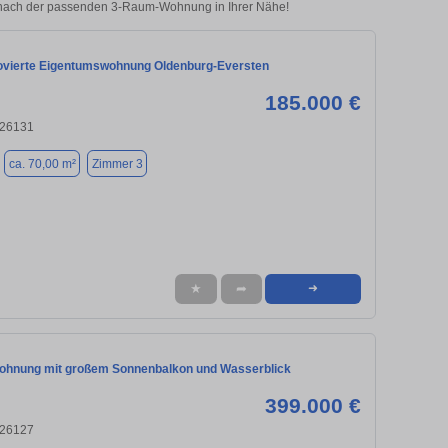
e nach der passenden 3-Raum-Wohnung in Ihrer Nähe!
vierte Eigentumswohnung Oldenburg-Eversten
185.000 €
 26131
ca. 70,00 m²
Zimmer 3
★
➦
➜
hnung mit großem Sonnenbalkon und Wasserblick
399.000 €
 26127