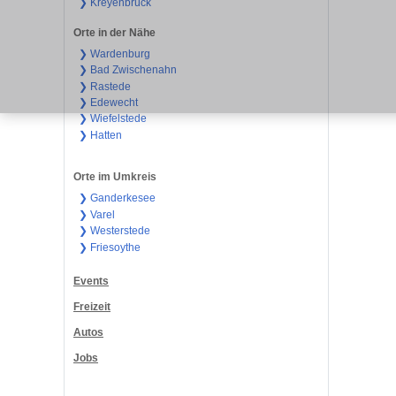
❯ Kreyenbrück
Orte in der Nähe
❯ Wardenburg
❯ Bad Zwischenahn
❯ Rastede
❯ Edewecht
❯ Wiefelstede
❯ Hatten
Orte im Umkreis
❯ Ganderkesee
❯ Varel
❯ Westerstede
❯ Friesoythe
Events
Freizeit
Autos
Jobs