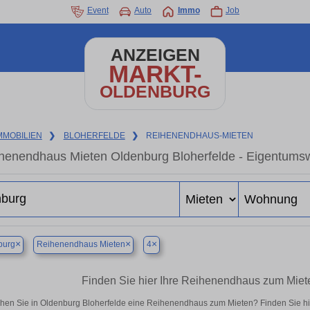
Event
Auto
Immo
Job
ANZEIGEN
MARKT-
OLDENBURG
MMOBILIEN
❯
BLOHERFELDE
❯
REIHENENDHAUS-MIETEN
henendhaus Mieten Oldenburg Bloherfelde - Eigentumsw
×
×
×
burg
Reihenendhaus Mieten
4
Finden Sie hier Ihre Reihenendhaus zum Miet
hen Sie in Oldenburg Bloherfelde eine Reihenendhaus zum Mieten? Finden Sie h