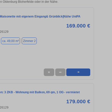
 in Oldenburg Bloherfelde oder in der Nähe.
| Maisonette mit eigenem Eingang& Grünblick|Nähe UniPA
169.000 €
 26129
ca. 49,00 m²
Zimmer 2
★
➦
➜
n: 3 ZKB - Wohnung mit Balkon, 69 qm, 1 OG - vermietet
179.000 €
 26129