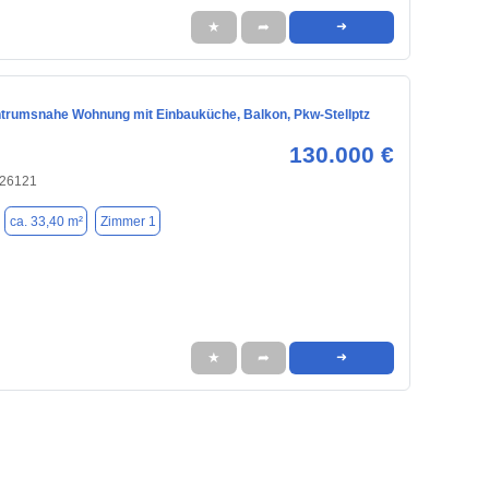
★
➦
➜
trumsnahe Wohnung mit Einbauküche, Balkon, Pkw-Stellptz
130.000 €
 26121
ca. 33,40 m²
Zimmer 1
★
➦
➜