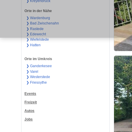
❯ Kreyenbrück
Orte in der Nähe
❯ Wardenburg
❯ Bad Zwischenahn
❯ Rastede
❯ Edewecht
❯ Wiefelstede
❯ Hatten
Orte im Umkreis
❯ Ganderkesee
❯ Varel
❯ Westerstede
❯ Friesoythe
Events
Freizeit
Autos
Jobs