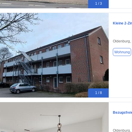
1 / 3
Kleine 2-Z
Oldenburg,
Wohnung
1 / 8
Bezugsfrei
Oldenburg,