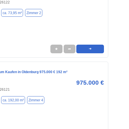
 26122
ca. 73,95 m²
Zimmer 2
★
➦
➜
m Kaufen in Oldenburg 975.000 € 192 m²
975.000 €
 26121
ca. 192,00 m²
Zimmer 4