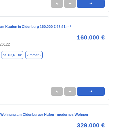
★
➦
➜
m Kaufen in Oldenburg 160.000 € 63.61 m²
160.000 €
 26122
ca. 63,61 m²
Zimmer 2
★
➦
➜
eWohnung am Oldenburger Hafen - modernes Wohnen
329.000 €