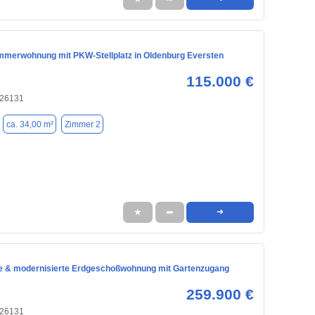
immerwohnung mit PKW-Stellplatz in Oldenburg Eversten
115.000 €
 26131
ca. 34,00 m²
Zimmer 2
★
➦
➜
e & modernisierte Erdgeschoßwohnung mit Gartenzugang
259.900 €
 26131