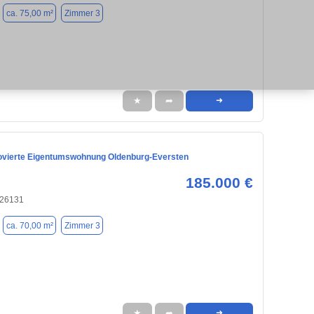
ca. 75,00 m²
Zimmer 3
★
➦
➜
vierte Eigentumswohnung Oldenburg-Eversten
185.000 €
 26131
ca. 70,00 m²
Zimmer 3
★
➦
➜