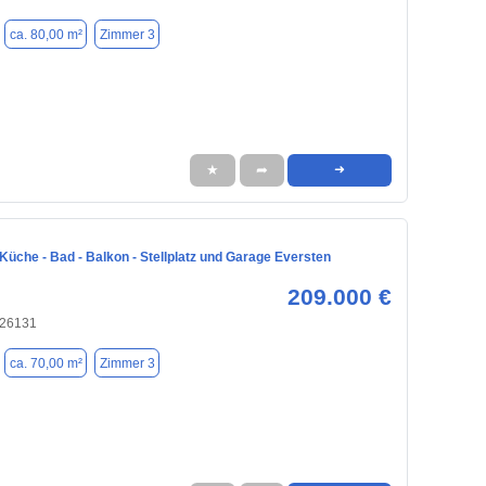
ca. 80,00 m²
Zimmer 3
★
➦
➜
Küche - Bad - Balkon - Stellplatz und Garage Eversten
209.000 €
 26131
ca. 70,00 m²
Zimmer 3