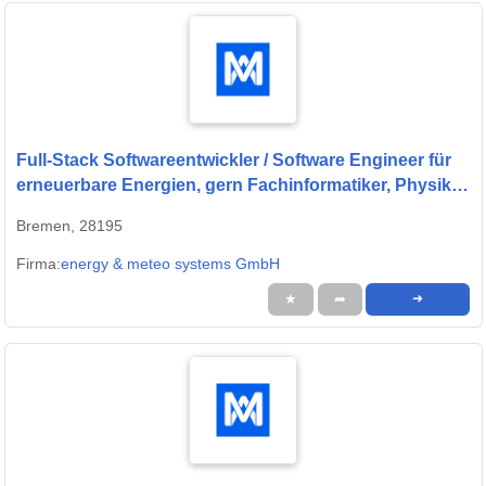
Full-Stack Softwareentwickler / Software Engineer für
erneuerbare Energien, gern Fachinformatiker, Physiker
oder Quereinsteiger (w/m/d) - energy & meteo systems
Bremen, 28195
GmbH
Firma:
energy & meteo systems GmbH
★
➦
➜