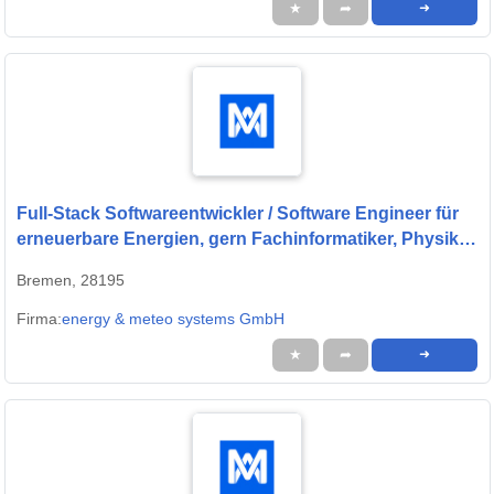
★
➦
➜
Full-Stack Softwareentwickler / Software Engineer für
erneuerbare Energien, gern Fachinformatiker, Physiker
oder Quereinsteiger (w/m/d)
Bremen, 28195
Firma:
energy & meteo systems GmbH
★
➦
➜