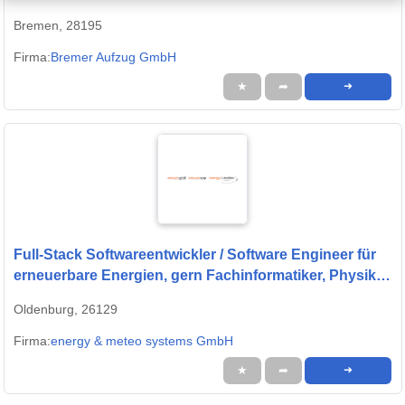
Bremen, 28195
Firma:
Bremer Aufzug GmbH
★
➦
➜
Full-Stack Softwareentwickler / Software Engineer für
erneuerbare Energien, gern Fachinformatiker, Physiker
oder Quereinsteiger (w/m/d)
Oldenburg, 26129
Firma:
energy & meteo systems GmbH
★
➦
➜