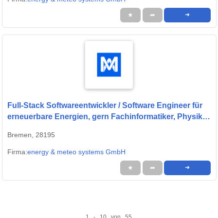
★
➦
➜
Full-Stack Softwareentwickler / Software Engineer für
erneuerbare Energien, gern Fachinformatiker, Physiker
oder Quereinsteiger (w/m/d) - Oldenburg;Bremen
Bremen, 28195
Firma:
energy & meteo systems GmbH
★
➦
➜
1 - 10 von 55