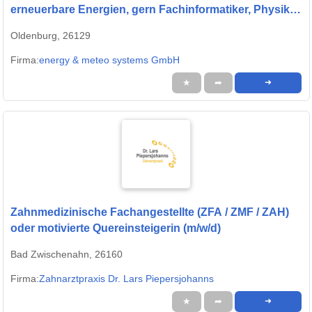
erneuerbare Energien, gern Fachinformatiker, Physiker
oder Quereinsteiger (w/m/d)
Oldenburg, 26129
Firma:
energy & meteo systems GmbH
★
➦
➜
Zahnmedizinische Fachangestellte (ZFA / ZMF / ZAH)
oder motivierte Quereinsteigerin (m/w/d)
Bad Zwischenahn, 26160
Firma:
Zahnarztpraxis Dr. Lars Piepersjohanns
★
➦
➜