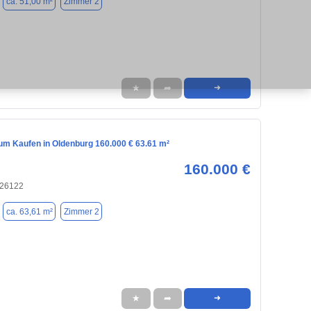
ca. 51,00 m²
Zimmer 2
★
➦
➜
m Kaufen in Oldenburg 160.000 € 63.61 m²
160.000 €
 26122
ca. 63,61 m²
Zimmer 2
★
➦
➜