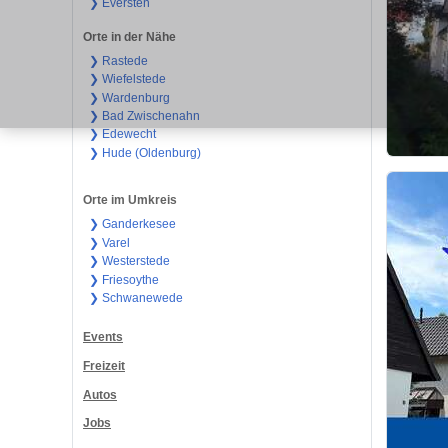
❯ Eversten
Orte in der Nähe
❯ Rastede
❯ Wiefelstede
❯ Wardenburg
❯ Bad Zwischenahn
❯ Edewecht
❯ Hude (Oldenburg)
Orte im Umkreis
❯ Ganderkesee
❯ Varel
❯ Westerstede
❯ Friesoythe
❯ Schwanewede
Events
Freizeit
Autos
Jobs