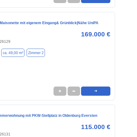
| Maisonette mit eigenem Eingang& Grünblick|Nähe UniPA
169.000 €
 26129
ca. 49,00 m²
Zimmer 2
★
➦
➜
immerwohnung mit PKW-Stellplatz in Oldenburg Eversten
115.000 €
 26131