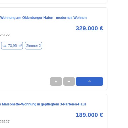
eWohnung am Oldenburger Hafen - modernes Wohnen
329.000 €
 26122
ca. 73,95 m²
Zimmer 2
★
➦
➜
e Maisonette-Wohnung in gepflegtem 3-Parteien-Haus
189.000 €
 26127