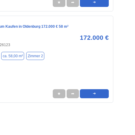
★
➦
➜
m Kaufen in Oldenburg 172.000 € 58 m²
172.000 €
 26123
ca. 58,00 m²
Zimmer 2
★
➦
➜