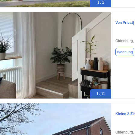
1 / 2
Von Privat
Oldenburg,
Wohnung
1 / 11
Kleine 2-Z
Oldenburg,