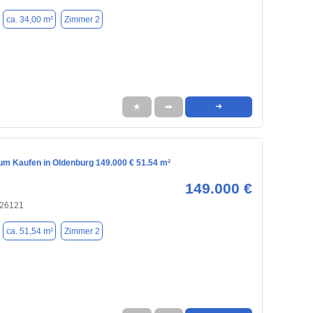
ca. 34,00 m²
Zimmer 2
★
➦
➜
m Kaufen in Oldenburg 149.000 € 51.54 m²
149.000 €
 26121
ca. 51,54 m²
Zimmer 2