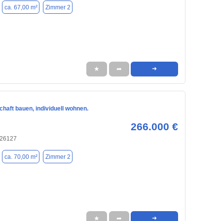
ca. 67,00 m²
Zimmer 2
★
➦
➜
haft bauen, individuell wohnen.
266.000 €
 26127
ca. 70,00 m²
Zimmer 2
★
➦
➜