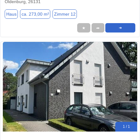
Oldenburg, 26131
Haus
ca. 273,00 m²
Zimmer 12
★
➦
➜
1 / 1