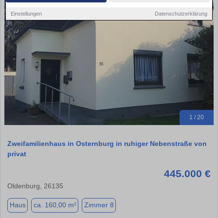
Einstellungen
Datenschutzerklärung
1 / 20
Zweifamilienhaus in Osternburg in ruhiger Nebenstraße von
privat
445.000 €
Oldenburg, 26135
Haus
ca. 160,00 m²
Zimmer 8