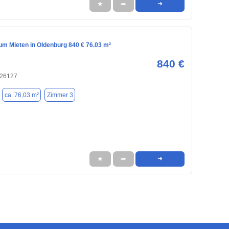
★
➦
➜
m Mieten in Oldenburg 840 € 76.03 m²
840 €
 26127
ca. 76,03 m²
Zimmer 3
★
➦
➜