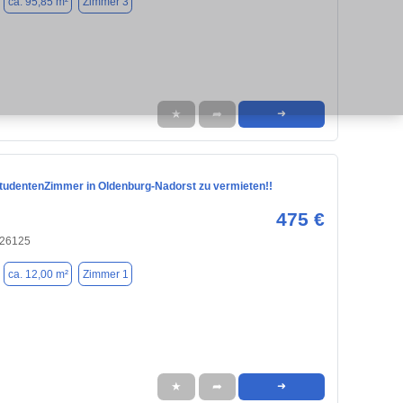
ca. 95,85 m²
Zimmer 3
★
➦
➜
StudentenZimmer in Oldenburg-Nadorst zu vermieten!!
475 €
 26125
ca. 12,00 m²
Zimmer 1
★
➦
➜