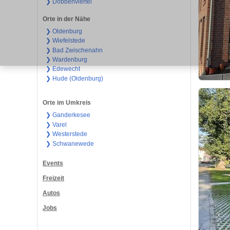
❯ Dobbenviertel
Orte in der Nähe
❯ Oldenburg
❯ Wiefelstede
❯ Bad Zwischenahn
❯ Wardenburg
❯ Edewecht
❯ Hude (Oldenburg)
Orte im Umkreis
❯ Ganderkesee
❯ Varel
❯ Westerstede
❯ Schwanewede
Events
Freizeit
Autos
Jobs