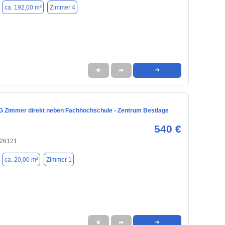
ca. 192,00 m²
Zimmer 4
★
➦
➜
 Zimmer direkt neben Fachhochschule - Zentrum Bestlage
540 €
 26121
ca. 20,00 m²
Zimmer 1
★
➦
➜