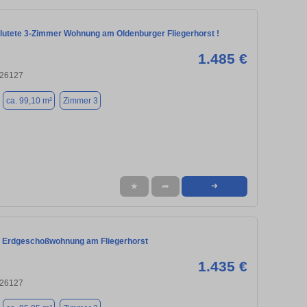
flutete 3-Zimmer Wohnung am Oldenburger Fliegerhorst !
1.485 €
 26127
ca. 99,10 m²
Zimmer 3
★
➦
➜
 Erdgeschoßwohnung am Fliegerhorst
1.435 €
 26127