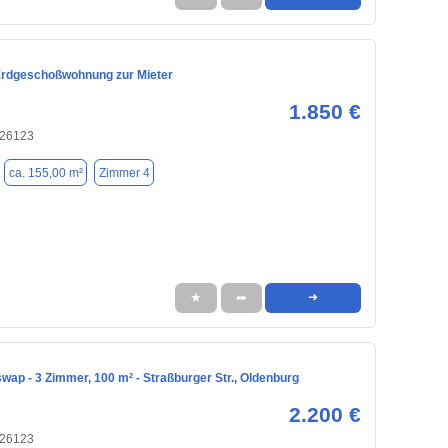
rdgeschoßwohnung zur Mieter
1.850 €
 26123
ca. 155,00 m²
Zimmer 4
★
➦
➜
ap - 3 Zimmer, 100 m² - Straßburger Str., Oldenburg
2.200 €
 26123