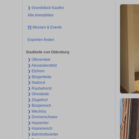
❯ Grundstück Kaufen
Alle Immobilien
Messen & Events
Experten finden
Stadtteile von Oldenburg
❯ Ofenerdiek
❯ Alexandersfeld
❯ Etzhorn
❯ Bürgerfelde
❯ Nadorst
❯ Rauhehorst
❯ Ohmstede
❯ Ziegelhof
❯ Bürgeresch
❯ Wechloy
❯ Donnerschwee
❯ Haarentor
❯ Haarenesch
❯ Bahnhofsviertel