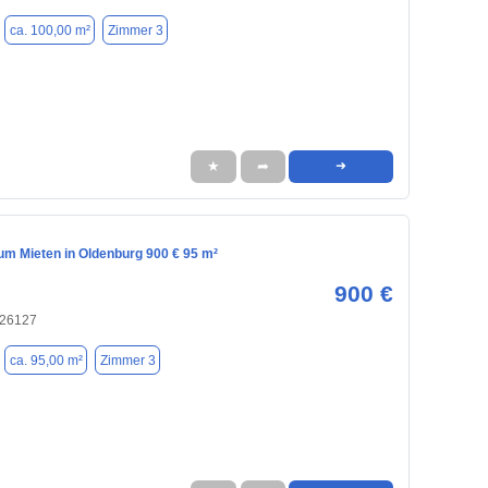
ca. 100,00 m²
Zimmer 3
★
➦
➜
m Mieten in Oldenburg 900 € 95 m²
900 €
 26127
ca. 95,00 m²
Zimmer 3