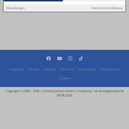
bald wieder vorbei!
Einstellungen
Datenschutzerklärung
Ratgeber
Presse
Lokales
Über Uns
Impressum
Datenschutz
Cookies
Copyright © 2000 - 2026 | 1A Infosysteme GmbH | Content by: 1A-Anzeigenmarkt.de
09.08.2026