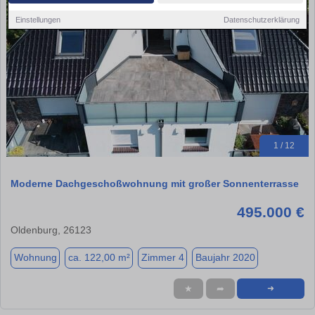
Einstellungen
Datenschutzerklärung
1 / 12
Moderne Dachgeschoßwohnung mit großer Sonnenterrasse
495.000 €
Oldenburg, 26123
Wohnung
ca. 122,00 m²
Zimmer 4
Baujahr 2020
★
➦
➜