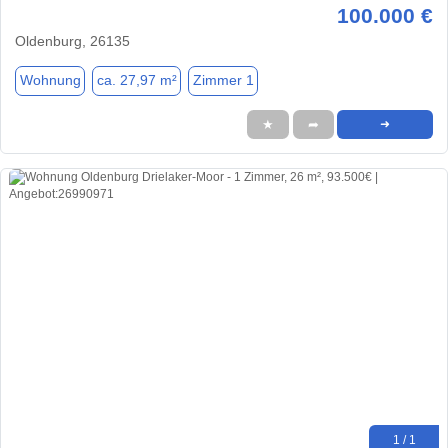
100.000 €
Oldenburg, 26135
Wohnung
ca. 27,97 m²
Zimmer 1
★
➦
➜
1 / 1