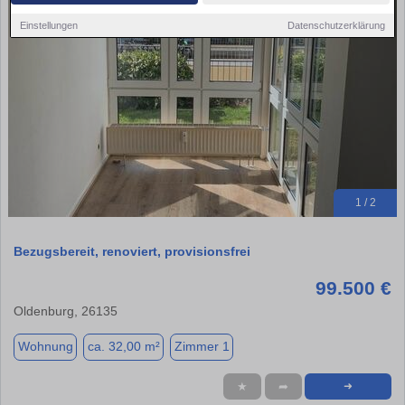
Einstellungen
Datenschutzerklärung
1 / 2
Bezugsbereit, renoviert, provisionsfrei
99.500 €
Oldenburg, 26135
Wohnung
ca. 32,00 m²
Zimmer 1
★
➦
➜