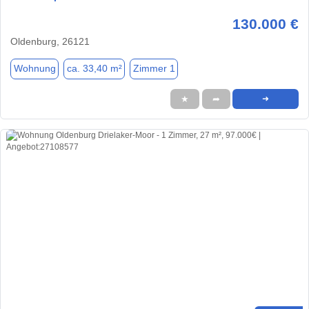
130.000 €
Oldenburg, 26121
Wohnung
ca. 33,40 m²
Zimmer 1
★
➦
➜