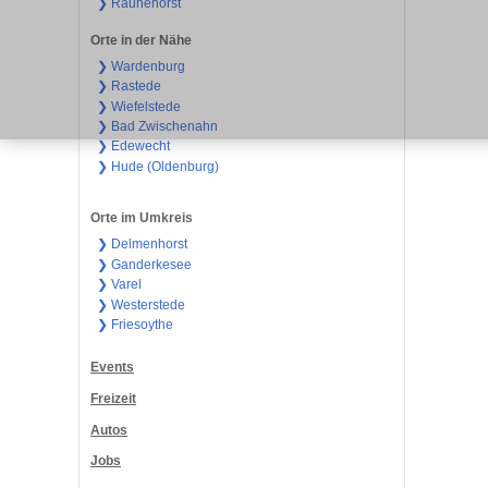
❯ Rauhehorst
Orte in der Nähe
❯ Wardenburg
❯ Rastede
❯ Wiefelstede
❯ Bad Zwischenahn
❯ Edewecht
❯ Hude (Oldenburg)
Orte im Umkreis
❯ Delmenhorst
❯ Ganderkesee
❯ Varel
❯ Westerstede
❯ Friesoythe
Events
Freizeit
Autos
Jobs