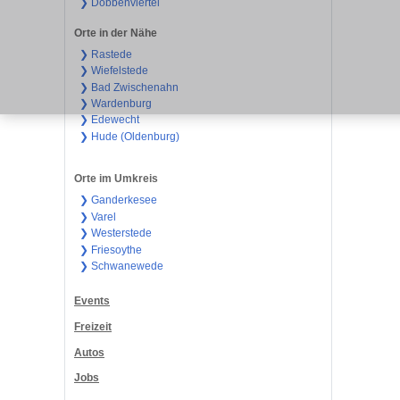
❯ Dobbenviertel
Orte in der Nähe
❯ Rastede
❯ Wiefelstede
❯ Bad Zwischenahn
❯ Wardenburg
❯ Edewecht
❯ Hude (Oldenburg)
Orte im Umkreis
❯ Ganderkesee
❯ Varel
❯ Westerstede
❯ Friesoythe
❯ Schwanewede
Events
Freizeit
Autos
Jobs