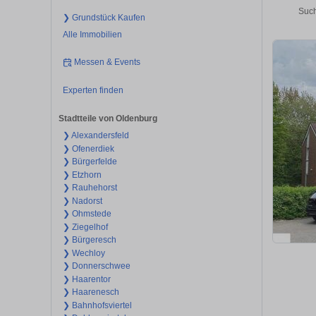
Such
❯ Grundstück Kaufen
Alle Immobilien
Messen & Events
Experten finden
Stadtteile von Oldenburg
❯ Alexandersfeld
❯ Ofenerdiek
❯ Bürgerfelde
❯ Etzhorn
❯ Rauhehorst
❯ Nadorst
❯ Ohmstede
❯ Ziegelhof
❯ Bürgeresch
❯ Wechloy
❯ Donnerschwee
❯ Haarentor
❯ Haarenesch
❯ Bahnhofsviertel