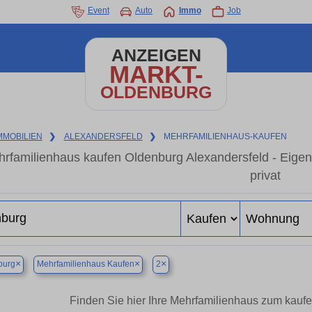
Event
Auto
Immo
Job
ANZEIGEN
MARKT-
OLDENBURG
MMOBILIEN
❯
ALEXANDERSFELD
❯
MEHRFAMILIENHAUS-KAUFEN
rfamilienhaus kaufen Oldenburg Alexandersfeld - Eige
privat
×
×
×
burg
Mehrfamilienhaus Kaufen
2
Finden Sie hier Ihre Mehrfamilienhaus zum kaufe