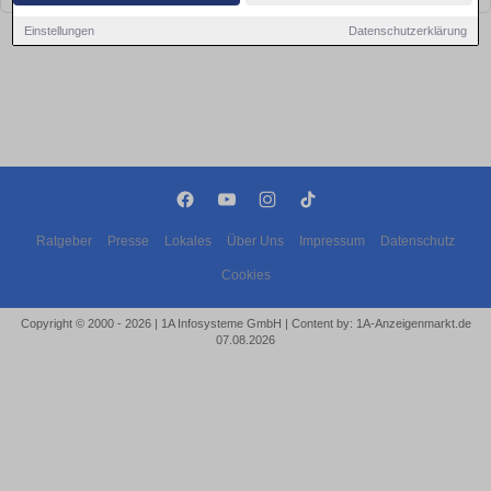
Einstellungen
Datenschutzerklärung
Ratgeber
Presse
Lokales
Über Uns
Impressum
Datenschutz
Cookies
Copyright © 2000 - 2026 | 1A Infosysteme GmbH | Content by: 1A-Anzeigenmarkt.de
07.08.2026