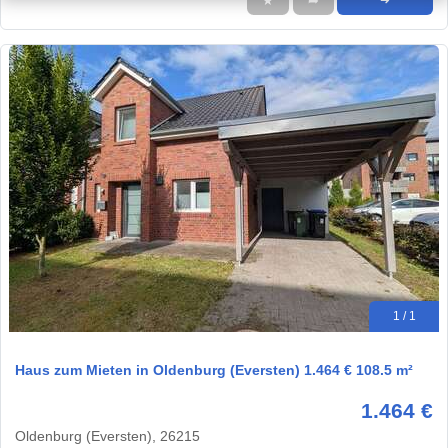
★
➦
➜
1 / 1
Haus zum Mieten in Oldenburg (Eversten) 1.464 € 108.5 m²
1.464 €
Oldenburg (Eversten), 26215