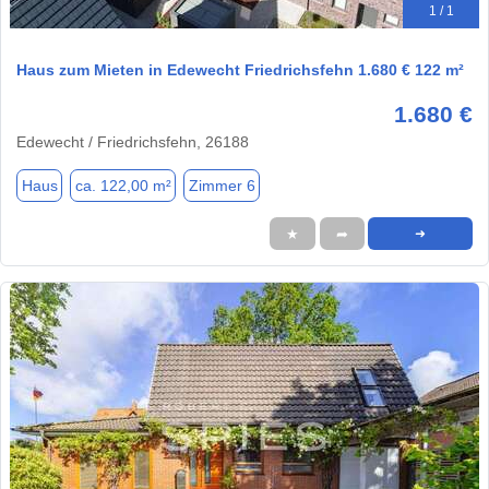
1 / 1
Haus zum Mieten in Edewecht Friedrichsfehn 1.680 € 122 m²
1.680 €
Edewecht / Friedrichsfehn, 26188
Haus
ca. 122,00 m²
Zimmer 6
★
➦
➜