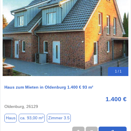
1 / 1
Haus zum Mieten in Oldenburg 1.400 € 93 m²
1.400 €
Oldenburg, 26129
Haus
ca. 93,00 m²
Zimmer 3.5
★
➦
➜