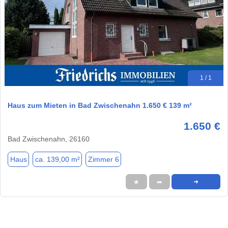
1 / 1
Haus zum Mieten in Bad Zwischenahn 1.650 € 139 m²
1.650 €
Bad Zwischenahn, 26160
Haus
ca. 139,00 m²
Zimmer 6
★
➦
➜