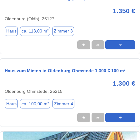
1.350 €
Oldenburg (Oldb), 26127
Haus
ca. 113,00 m²
Zimmer 3
★
➦
➜
Haus zum Mieten in Oldenburg Ohmstede 1.300 € 100 m²
1.300 €
Oldenburg Ohmstede, 26215
Haus
ca. 100,00 m²
Zimmer 4
★
➦
➜