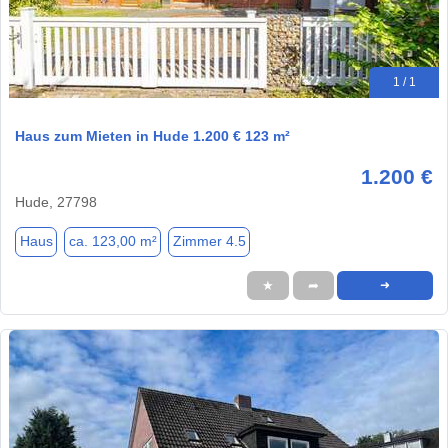
1 / 1
Haus zum Mieten in Hude 1.200 € 123 m²
1.200 €
Hude, 27798
Haus
ca. 123,00 m²
Zimmer 4.5
★
➦
➜