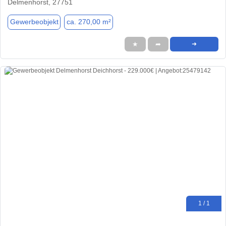
Delmenhorst, 27751
Gewerbeobjekt
ca. 270,00 m²
★
➦
➜
1 / 1