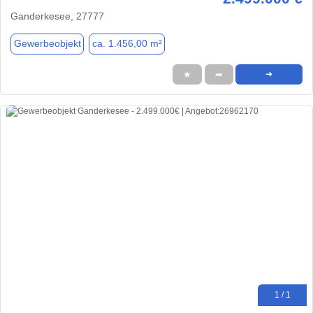
Ganderkesee, 27777
Gewerbeobjekt
ca. 1.456,00 m²
★
➦
➜
1 / 1