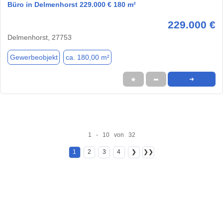
Büro in Delmenhorst 229.000 € 180 m²
229.000 €
Delmenhorst, 27753
Gewerbeobjekt
ca. 180,00 m²
★
➦
➜
1 - 10 von 32
1
2
3
4
❯
❯❯