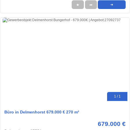
★
➦
➜
1 / 1
Büro in Delmenhorst 679.000 € 270 m²
679.000 €