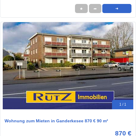
★
➦
➜
1 / 1
Wohnung zum Mieten in Ganderkesee 870 € 90 m²
870 €