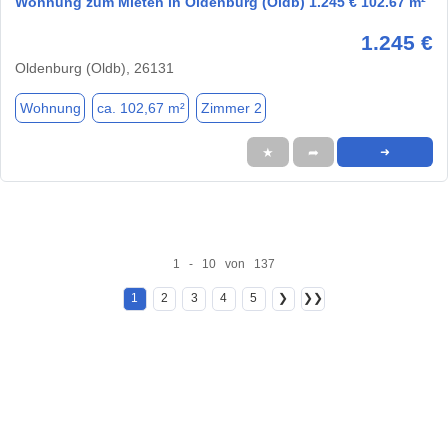
Wohnung zum Mieten in Oldenburg (Oldb) 1.245 € 102.67 m²
1.245 €
Oldenburg (Oldb), 26131
Wohnung
ca. 102,67 m²
Zimmer 2
★
➦
➜
1 - 10 von 137
1
2
3
4
5
❯
❯❯