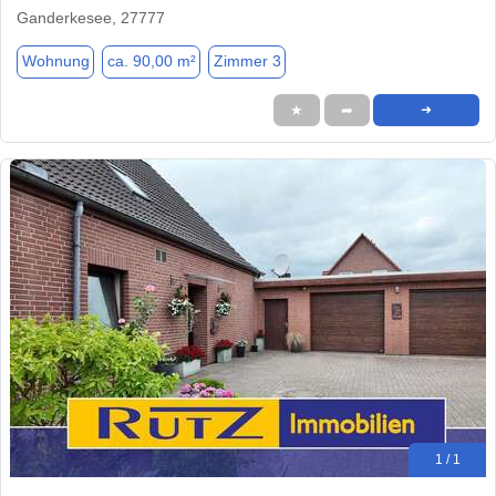
Ganderkesee, 27777
Wohnung
ca. 90,00 m²
Zimmer 3
★
➦
➜
1 / 1