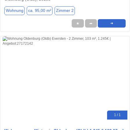
Wohnung
ca. 95,00 m²
Zimmer 2
★
➦
➜
1 / 1