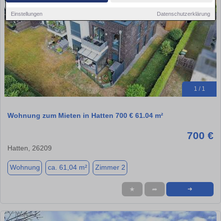
Einstellungen
Datenschutzerklärung
1 / 1
Wohnung zum Mieten in Hatten 700 € 61.04 m²
700 €
Hatten, 26209
Wohnung
ca. 61,04 m²
Zimmer 2
★
➦
➜