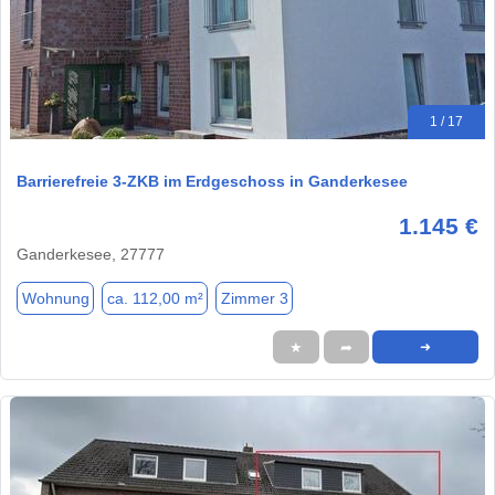
1 / 17
Barrierefreie 3-ZKB im Erdgeschoss in Ganderkesee
1.145 €
Ganderkesee, 27777
Wohnung
ca. 112,00 m²
Zimmer 3
★
➦
➜