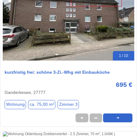
1 / 10
kurzfristig frei: schöne 3-Zi.-Whg mit Einbauküche
695 €
Ganderkesee, 27777
Wohnung
ca. 75,00 m²
Zimmer 3
★
➦
➜