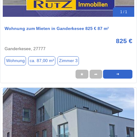
1 / 1
Wohnung zum Mieten in Ganderkesee 825 € 87 m²
825 €
Ganderkesee, 27777
Wohnung
ca. 87,00 m²
Zimmer 3
★
➦
➜