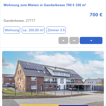
Wohnung zum Mieten in Ganderkesee 700 € 150 m²
700 €
Ganderkesee, 27777
Wohnung
ca. 150,00 m²
Zimmer 3.5
★
➦
➜