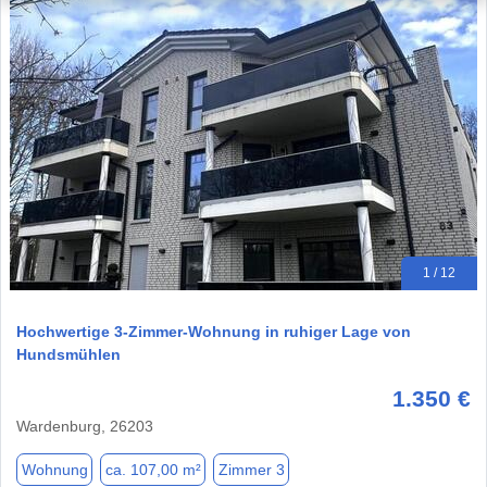
1 / 12
Hochwertige 3-Zimmer-Wohnung in ruhiger Lage von
Hundsmühlen
1.350 €
Wardenburg, 26203
Wohnung
ca. 107,00 m²
Zimmer 3