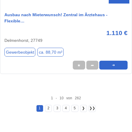
Ausbau nach Mieterwunsch! Zentral im Ärztehaus -
Flexible…
1.110 €
Delmenhorst, 27749
Gewerbeobjekt
ca. 88,70 m²
★
➦
➜
1 - 10 von 262
1
2
3
4
5
❯
❯❯