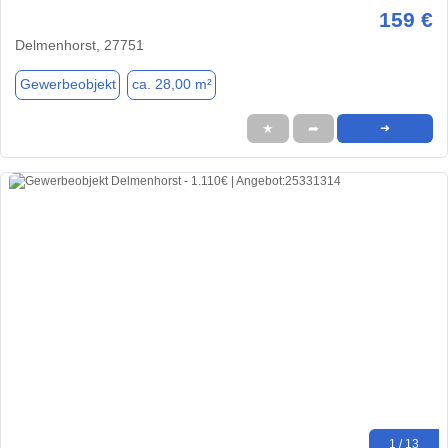
159 €
Delmenhorst, 27751
Gewerbeobjekt
ca. 28,00 m²
★
➦
➜
1 / 13