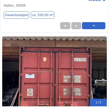
Hatten, 26209
Gewerbeobjekt
ca. 550,00 m²
★
➦
➜
1 / 5