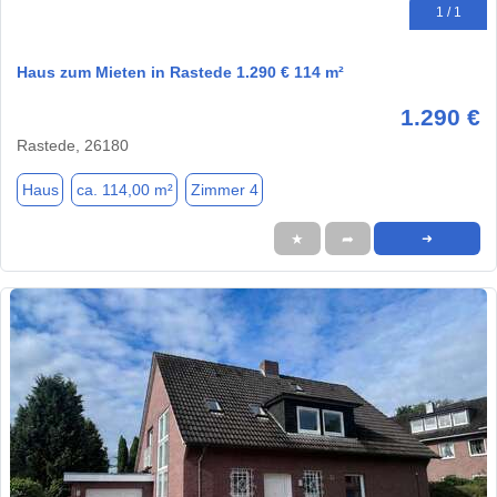
1 / 1
Haus zum Mieten in Rastede 1.290 € 114 m²
1.290 €
Rastede, 26180
Haus
ca. 114,00 m²
Zimmer 4
★
➦
➜