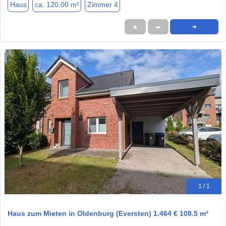
Haus
ca. 120,00 m²
Zimmer 4
★
➦
➜
1 / 1
Haus zum Mieten in Oldenburg (Eversten) 1.464 € 108.5 m²