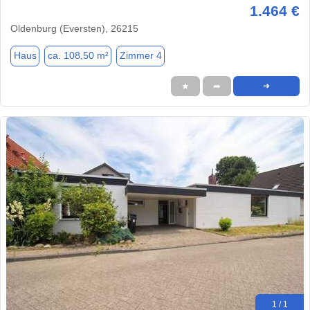
1.464 €
Oldenburg (Eversten), 26215
Haus
ca. 108,50 m²
Zimmer 4
★
➦
➜
1 / 1