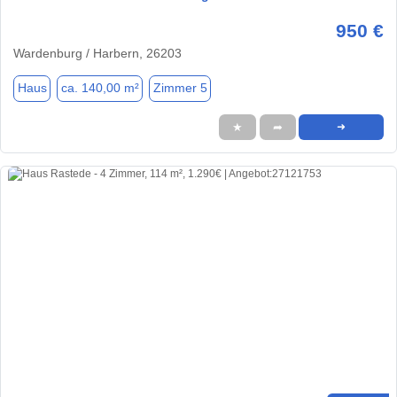
950 €
Wardenburg / Harbern, 26203
Haus
ca. 140,00 m²
Zimmer 5
★
➦
➜