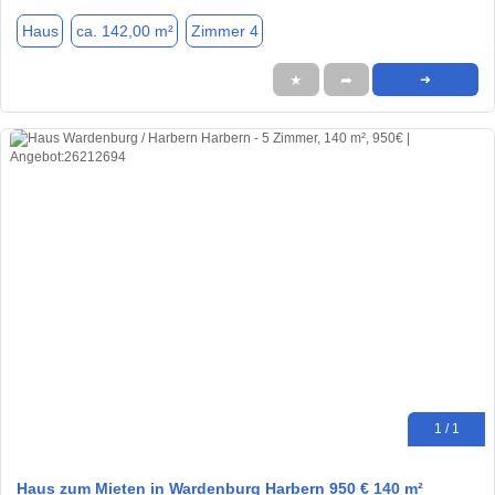
Haus
ca. 142,00 m²
Zimmer 4
★
➦
➜
1 / 1
Haus zum Mieten in Wardenburg Harbern 950 € 140 m²