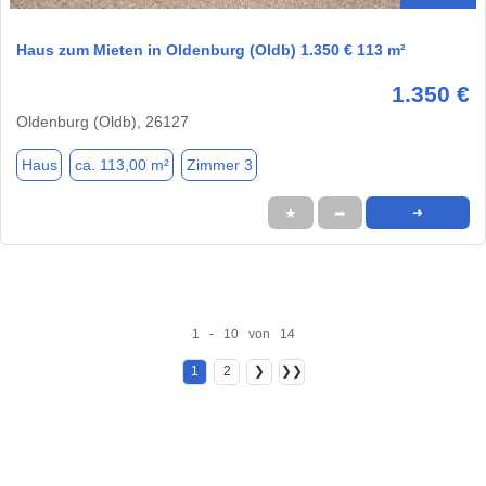
Haus zum Mieten in Oldenburg (Oldb) 1.350 € 113 m²
1.350 €
Oldenburg (Oldb), 26127
Haus
ca. 113,00 m²
Zimmer 3
★
➦
➜
1 - 10 von 14
1
2
❯
❯❯