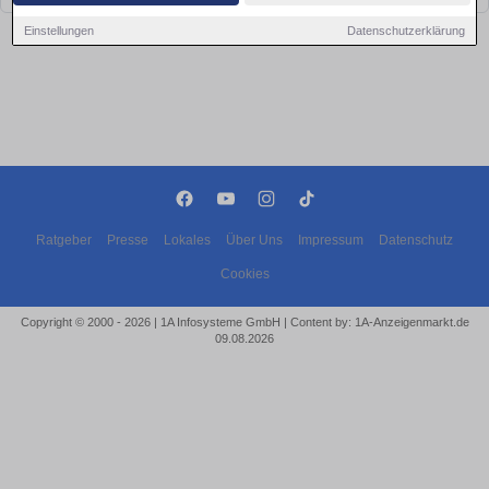
Einstellungen
Datenschutzerklärung
Ratgeber
Presse
Lokales
Über Uns
Impressum
Datenschutz
Cookies
Copyright © 2000 - 2026 | 1A Infosysteme GmbH | Content by: 1A-Anzeigenmarkt.de
09.08.2026