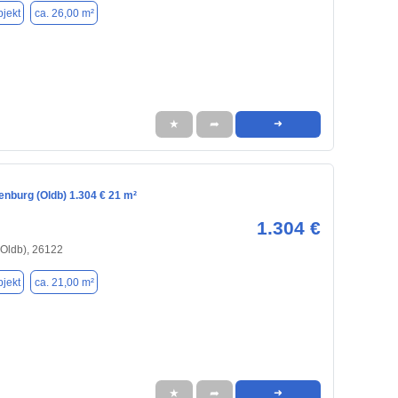
jekt
ca. 26,00 m²
★
➦
➜
enburg (Oldb) 1.304 € 21 m²
1.304 €
(Oldb), 26122
jekt
ca. 21,00 m²
★
➦
➜