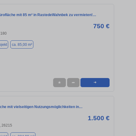
rofläche mit 85 m² in RastedeWahnbek zu vermieten!…
750 €
6180
jekt
ca. 85,00 m²
★
➦
➜
che mit vielseitigen Nutzungsmöglichkeiten in…
1.500 €
, 26215