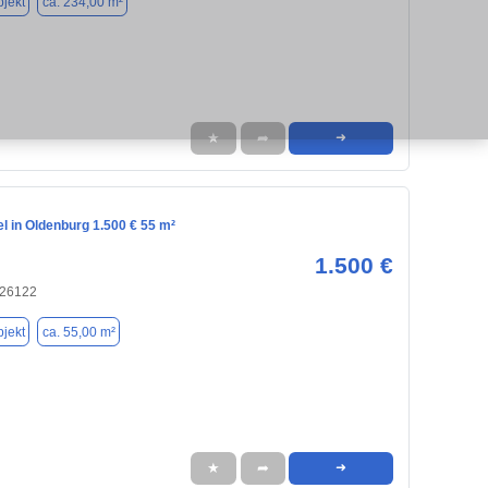
jekt
ca. 234,00 m²
★
➦
➜
l in Oldenburg 1.500 € 55 m²
1.500 €
 26122
jekt
ca. 55,00 m²
★
➦
➜