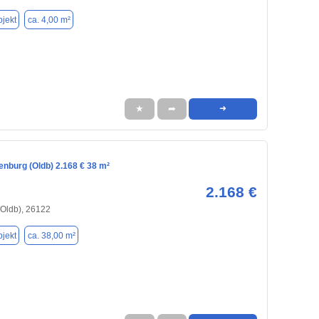
jekt
ca. 4,00 m²
★
➦
➜
enburg (Oldb) 2.168 € 38 m²
2.168 €
(Oldb), 26122
jekt
ca. 38,00 m²