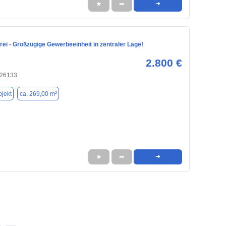
★
➦
➜
rei - Großzügige Gewerbeeinheit in zentraler Lage!
2.800 €
 26133
jekt
ca. 269,00 m²
★
➦
➜