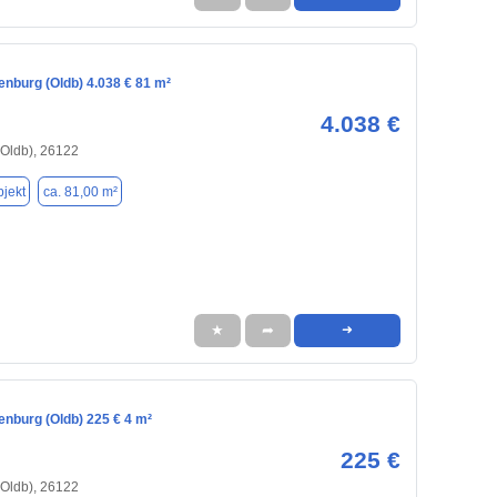
enburg (Oldb) 4.038 € 81 m²
4.038 €
(Oldb), 26122
jekt
ca. 81,00 m²
★
➦
➜
enburg (Oldb) 225 € 4 m²
225 €
(Oldb), 26122