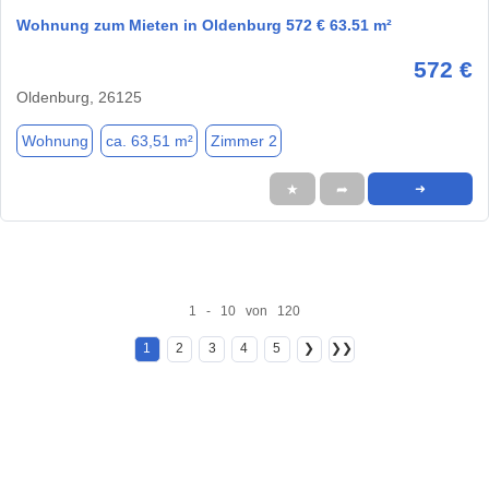
Wohnung zum Mieten in Oldenburg 572 € 63.51 m²
572 €
Oldenburg, 26125
Wohnung
ca. 63,51 m²
Zimmer 2
★
➦
➜
1 - 10 von 120
1
2
3
4
5
❯
❯❯