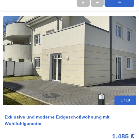
★
➦
➜
1 / 19
Exklusive und moderne Erdgeschoßwohnung mit
Wohlfühlgarantie
1.485 €