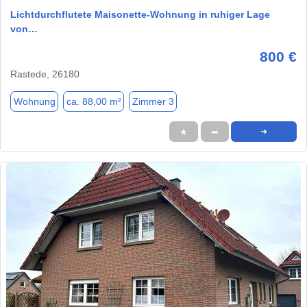
Lichtdurchflutete Maisonette-Wohnung in ruhiger Lage
von…
800 €
Rastede, 26180
Wohnung
ca. 88,00 m²
Zimmer 3
★
➦
➜