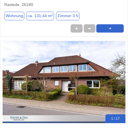
Rastede, 26180
Wohnung
ca. 131,44 m²
Zimmer 3.5
★
➦
➜
1 / 17