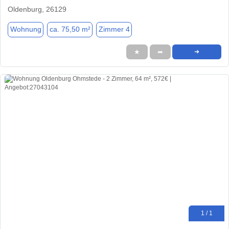
Oldenburg, 26129
Wohnung
ca. 75,50 m²
Zimmer 4
★
➦
➜
1 / 1