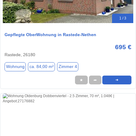
1 / 3
Gepflegte OberWohnung in Rastede-Nethen
695 €
Rastede, 26180
Wohnung
ca. 84,00 m²
Zimmer 4
★
➦
➜