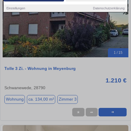
Einstellungen
Datenschutzerklärung
1 / 15
Tolle 3 Zi. - Wohnung in Meyenburg
1.210 €
Schwanewede, 28790
Wohnung
ca. 134,00 m²
Zimmer 3
★
➦
➜