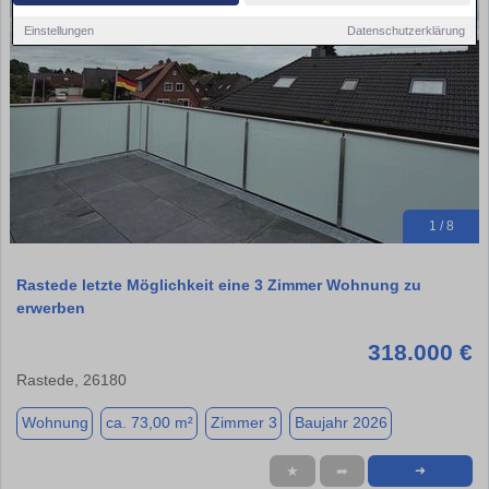
Einstellungen
Datenschutzerklärung
1 / 8
Rastede letzte Möglichkeit eine 3 Zimmer Wohnung zu
erwerben
318.000 €
Rastede, 26180
Wohnung
ca. 73,00 m²
Zimmer 3
Baujahr 2026
★
➦
➜