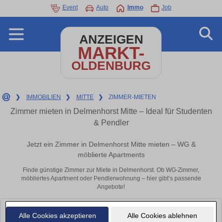
Event
Auto
Immo
Job
ANZEIGEN
MARKT-
OLDENBURG
❯
IMMOBILIEN
❯
MITTE
❯
ZIMMER-MIETEN
Zimmer mieten in Delmenhorst Mitte – Ideal für Studenten
& Pendler
Jetzt ein Zimmer in Delmenhorst Mitte mieten – WG &
möblierte Apartments
Finde günstige Zimmer zur Miete in Delmenhorst. Ob WG-Zimmer,
möbliertes Apartment oder Pendlerwohnung – hier gibt’s passende
Angebote!
Leider konnten wir derzeit keine passenden Objekte finden. Schauen Sie
Alle Cookies akzeptieren
Alle Cookies ablehnen
bald wieder vorbei!