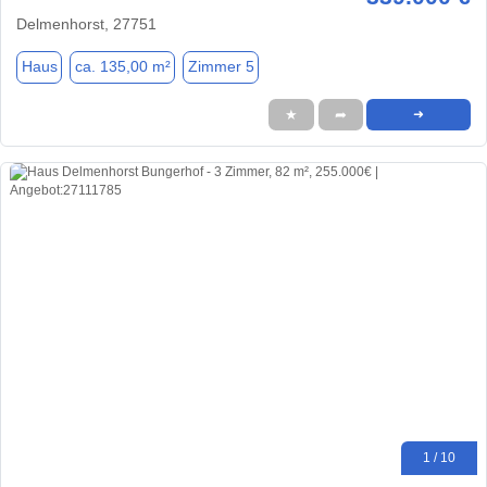
Delmenhorst, 27751
Haus
ca. 135,00 m²
Zimmer 5
★
➦
➜
1 / 10