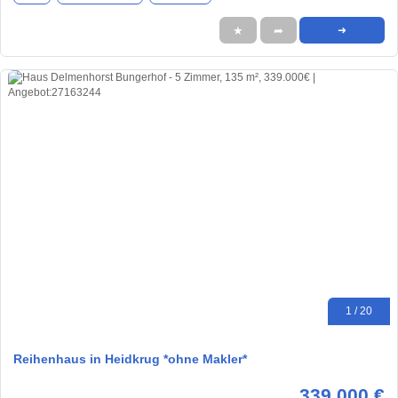
★
➦
➜
1 / 20
Reihenhaus in Heidkrug *ohne Makler*
339.000 €