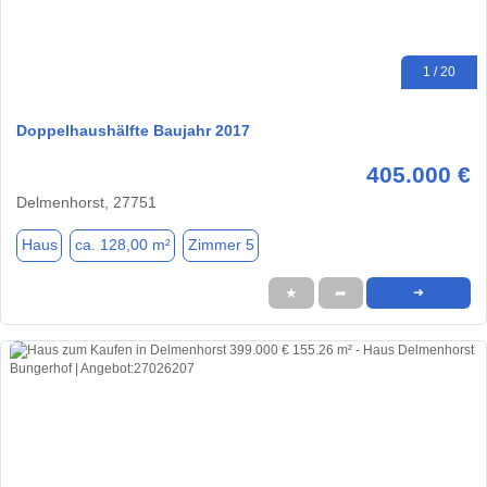
1 / 20
Doppelhaushälfte Baujahr 2017
405.000 €
Delmenhorst, 27751
Haus
ca. 128,00 m²
Zimmer 5
★
➦
➜