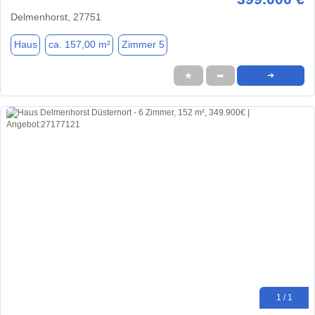
Delmenhorst, 27751
Haus
ca. 157,00 m²
Zimmer 5
★
➦
➜
1 / 1