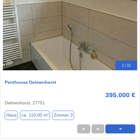
1 / 11
Penthouse Delmenhorst
395.000 €
Delmenhorst, 27751
Haus
ca. 110,00 m²
Zimmer 3
★
➦
➜