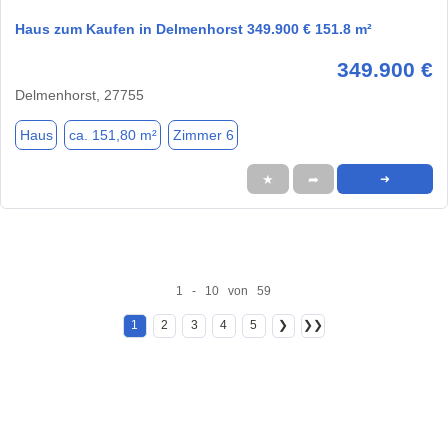
Haus zum Kaufen in Delmenhorst 349.900 € 151.8 m²
349.900 €
Delmenhorst, 27755
Haus
ca. 151,80 m²
Zimmer 6
★
➦
➜
1 - 10 von 59
1
2
3
4
5
❯
❯❯