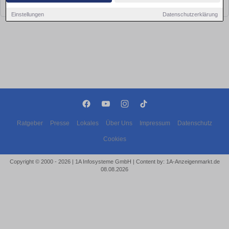
bald wieder vorbei!
Einstellungen
Datenschutzerklärung
Ratgeber
Presse
Lokales
Über Uns
Impressum
Datenschutz
Cookies
Copyright © 2000 - 2026 | 1A Infosysteme GmbH | Content by: 1A-Anzeigenmarkt.de
08.08.2026