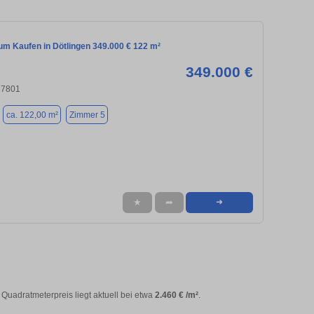
m Kaufen in Dötlingen 349.000 € 122 m²
349.000 €
27801
ca. 122,00 m²
Zimmer 5
★
➦
➜
e Quadratmeterpreis liegt aktuell bei etwa
2.460 € /m²
.