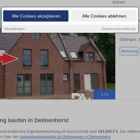
sichern.
Alle Cookies akzeptieren
Alle Cookies ablehnen
Wohnung zu
Einstellungen
Datenschutzerklärung
Dötlingen, 
Wohnung
1 / 1
g kaufen in Delmenhorst
orst kostet eine Eigentumswohnung im Durchschnitt rund
193.000 € €
. Der mittler
hr über den
Immobilienpreisindex für Wohnungen in Delmenhorst