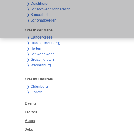
❯ Deichhorst
❯ Schafkoven/Donneresch
❯ Bungerhof
❯ Schohasbergen
Orte in der Nähe
❯ Ganderkesee
❯ Hude (Oldenburg)
❯ Hatten
❯ Schwanewede
❯ Großenkneten
❯ Wardenburg
Orte im Umkreis
❯ Oldenburg
❯ Elsfleth
Events
Freizeit
Autos
Jobs