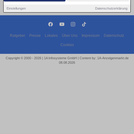
Einstellungen
Datenschutzerklärung
Ratgeber
Presse
Lokales
Über Uns
Impressum
Datenschutz
Cookies
Copyright © 2000 - 2026 | 1A Infosysteme GmbH | Content by: 1A-Anzeigenmarkt.de
08.08.2026