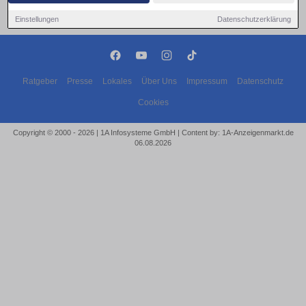
Einstellungen
Datenschutzerklärung
Ratgeber
Presse
Lokales
Über Uns
Impressum
Datenschutz
Cookies
Copyright © 2000 - 2026 | 1A Infosysteme GmbH | Content by: 1A-Anzeigenmarkt.de
06.08.2026