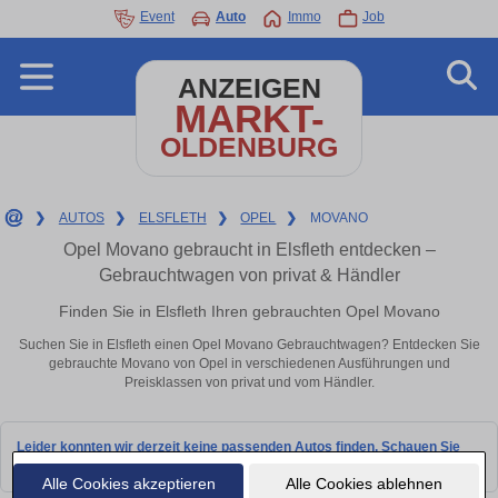
Event
Auto
Immo
Job
ANZEIGEN
MARKT-
OLDENBURG
❯
AUTOS
❯
ELSFLETH
❯
OPEL
❯
MOVANO
Opel Movano gebraucht in Elsfleth entdecken –
Gebrauchtwagen von privat & Händler
Finden Sie in Elsfleth Ihren gebrauchten Opel Movano
Suchen Sie in Elsfleth einen Opel Movano Gebrauchtwagen? Entdecken Sie
gebrauchte Movano von Opel in verschiedenen Ausführungen und
Preisklassen von privat und vom Händler.
Leider konnten wir derzeit keine passenden Autos finden. Schauen Sie
bald wieder vorbei!
Alle Cookies akzeptieren
Alle Cookies ablehnen