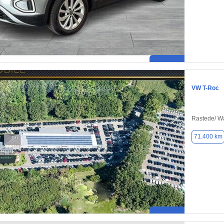
VW T-Roc
Rastede/ W
71.400 km