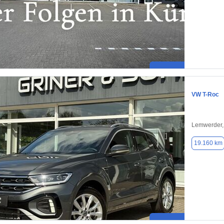
VW T-Roc
Lemwerder,
19.160 km