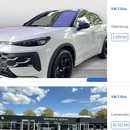
VW T-Roc
Oldenburg,
1.005 km
VW T-Roc
Lemwerder,
20.511 km