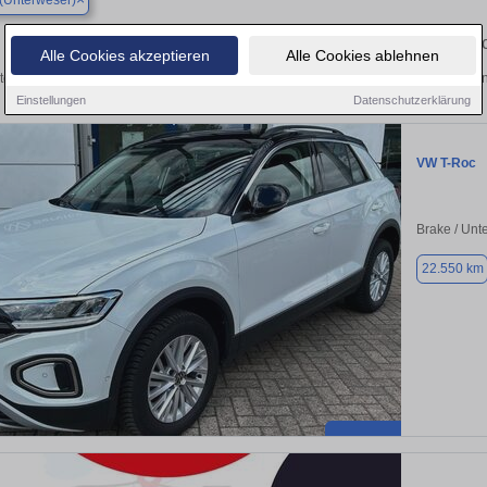
(Unterweser)
Finden Sie in Brake (Unterweser) Ihren gebra
Alle Cookies akzeptieren
Alle Cookies ablehnen
tdecken Sie in Brake (Unterweser) gebrauchte VW T-Roc Gebrauchtwagen. Hier fin
Einstellungen
Datenschutzerklärung
VW T-Roc
Brake / Unt
22.550 km