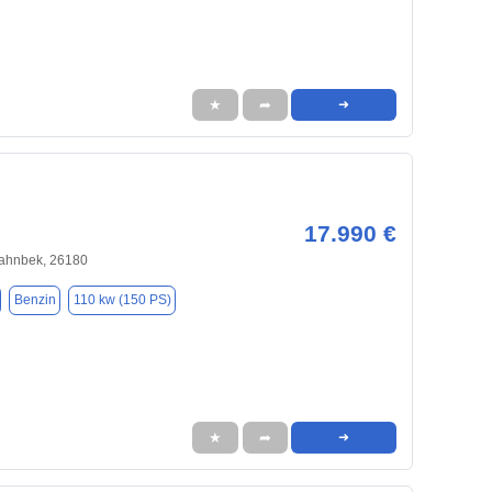
★
➦
➜
17.990 €
ahnbek, 26180
Benzin
110 kw (150 PS)
★
➦
➜