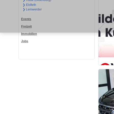
❯ Hude (Oldenburg)
❯ Elsfleth
❯ Lemwerder
Events
Freizeit
Immobilien
Jobs