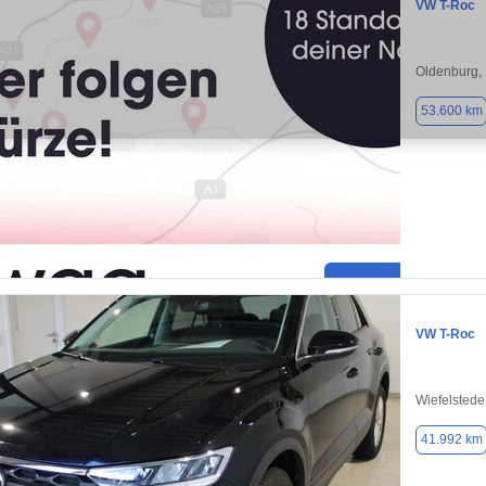
VW T-Roc
Oldenburg,
53.600 km
VW T-Roc
Wiefelstede
41.992 km