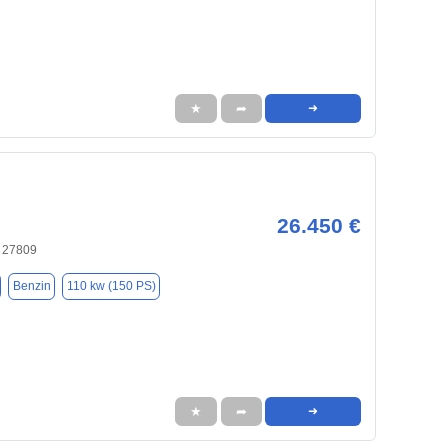
★
➦
➜
26.450 €
 27809
Benzin
110 kw (150 PS)
★
➦
➜