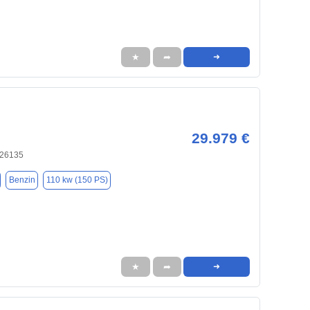
★
➦
➜
29.979 €
 26135
Benzin
110 kw (150 PS)
★
➦
➜