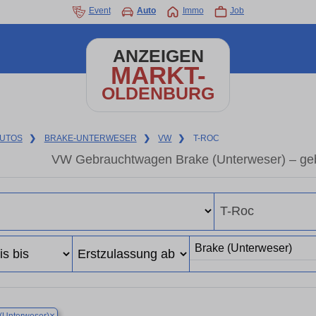
Event
Auto
Immo
Job
ANZEIGEN
MARKT-
OLDENBURG
UTOS
❯
BRAKE-UNTERWESER
❯
VW
❯
T-ROC
VW Gebrauchtwagen Brake (Unterweser) – ge
×