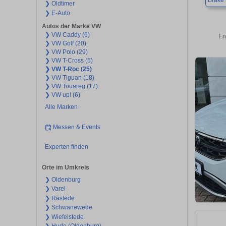
Brake 
❯ Oldtimer
❯ E-Auto
Autos der Marke VW
❯ VW Caddy (6)
En
❯ VW Golf (20)
❯ VW Polo (29)
❯ VW T-Cross (5)
❯ VW T-Roc (25)
❯ VW Tiguan (18)
❯ VW Touareg (17)
❯ VW up! (6)
Alle Marken
Messen & Events
Experten finden
Orte im Umkreis
❯ Oldenburg
❯ Varel
❯ Rastede
❯ Schwanewede
❯ Wiefelstede