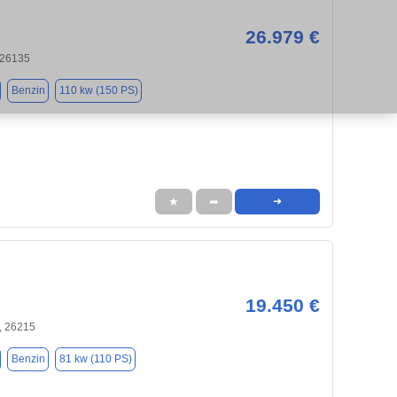
26.979 €
 26135
Benzin
110 kw (150 PS)
★
➦
➜
19.450 €
, 26215
Benzin
81 kw (110 PS)