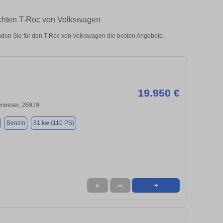
uchten T-Roc von Volkswagen
den Sie für den T-Roc von Volkswagen die besten Angebote.
19.950 €
erweser, 26919
Benzin
81 kw (110 PS)
★
➦
➜