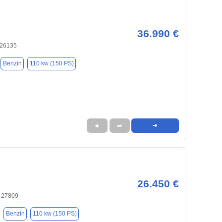
36.990 €
 26135
Benzin
110 kw (150 PS)
★
➦
➜
26.450 €
 27809
Benzin
110 kw (150 PS)