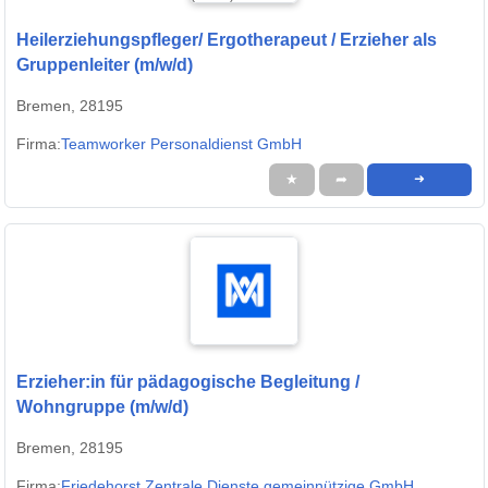
Heilerziehungspfleger/ Ergotherapeut / Erzieher als
Gruppenleiter (m/w/d)
Bremen, 28195
Firma:
Teamworker Personaldienst GmbH
★
➦
➜
Erzieher:in für pädagogische Begleitung /
Wohngruppe (m/w/d)
Bremen, 28195
Firma:
Friedehorst Zentrale Dienste gemeinnützige GmbH