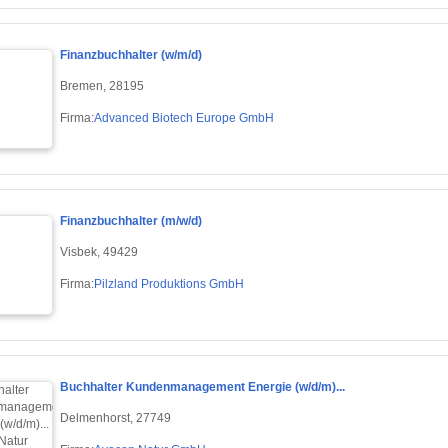
Finanzbuchhalter (w/m/d)
Bremen, 28195
Firma:
Advanced Biotech Europe GmbH
Finanzbuchhalter (m/w/d)
Visbek, 49429
Firma:
Pilzland Produktions GmbH
Buchhalter Kundenmanagement Energie (w/d/m)...
Delmenhorst, 27749