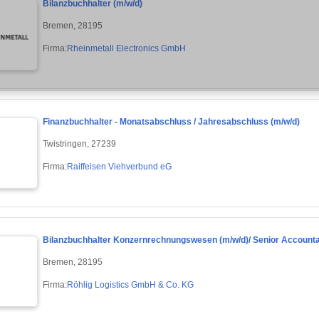
Bilanzbuchhalter (m/w/d)
Bremen, 28195
Firma:
Rheinmetall Electronics GmbH
Finanzbuchhalter - Monatsabschluss / Jahresabschluss (m/w/d)
Twistringen, 27239
Firma:
Raiffeisen Viehverbund eG
Bilanzbuchhalter Konzernrechnungswesen (m/w/d)/ Senior Account
Bremen, 28195
Firma:
Röhlig Logistics GmbH & Co. KG