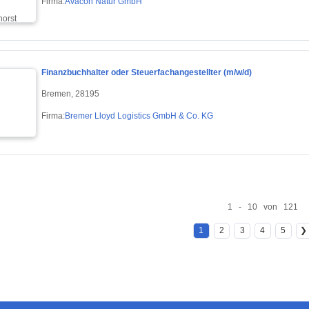
Firma:
Avacon Natur GmbH
Finanzbuchhalter oder Steuerfachangestellter (m/w/d)
Bremen, 28195
Firma:
Bremer Lloyd Logistics GmbH & Co. KG
1 - 10 von 121
1
2
3
4
5
❯