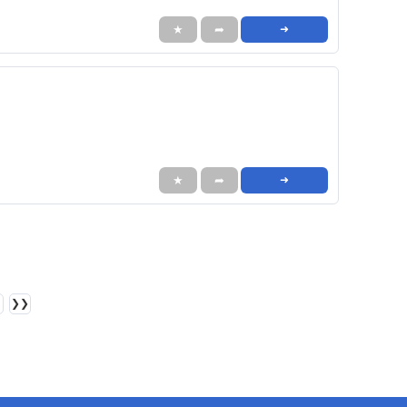
★
➦
➜
★
➦
➜
❯❯