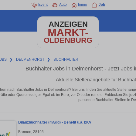
Event
Auto
Immo
Job
ANZEIGEN
MARKT-
OLDENBURG
OBS
❯
DELMENHORST
❯
BUCHHALTER
Buchhalter Jobs in Delmenhorst - Jetzt Jobs i
Aktuelle Stellenangebote für Buchhal
hen nach Buchhalter Jobs in Delmenhorst? Bei uns finden Sie aktuelle Stellenangebot
äfte oder Quereinsteiger. Egal ob im Büro, vor Ort oder remote: Entdecken Sie jet
passende Buchhalter-Stellen in De
Bilanzbuchhalter (m/w/d) - Benefit u.a. bKV
Bremen, 28195