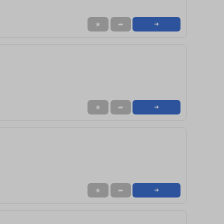
★
➦
➜
★
➦
➜
★
➦
➜