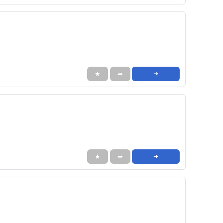
★
➦
➜
★
➦
➜