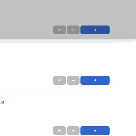
★
➦
➜
★
➦
➜
ant
★
➦
➜