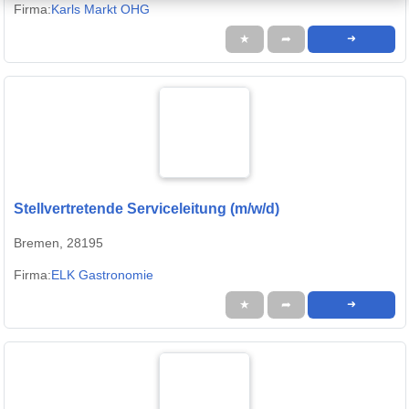
Firma:
Karls Markt OHG
★
➦
➜
Stellvertretende Serviceleitung (m/w/d)
Bremen, 28195
Firma:
ELK Gastronomie
★
➦
➜