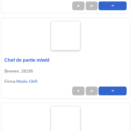
★
➦
➜
Chef de partie m/w/d
Bremen, 28195
Firma:
Medio GbR
★
➦
➜