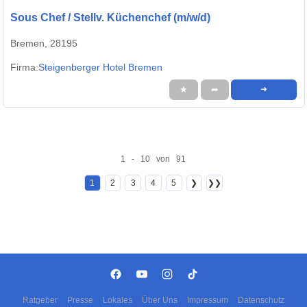
Sous Chef / Stellv. Küchenchef (m/w/d)
Bremen, 28195
Firma:
Steigenberger Hotel Bremen
★
➦
➜
1 - 10 von 91
1
2
3
4
5
❯
❯❯
Ratgeber
Presse
Lokales
Über Uns
Impressum
Datenschutz