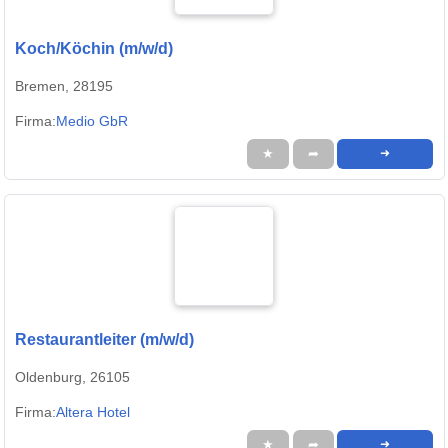
Koch/Köchin (m/w/d)
Bremen, 28195
Firma:
Medio GbR
★
➦
➜
Restaurantleiter (m/w/d)
Oldenburg, 26105
Firma:
Altera Hotel
★
➦
➜