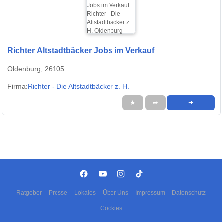
Richter Altstadtbäcker Jobs im Verkauf
Oldenburg, 26105
Firma:
Richter - Die Altstadtbäcker z. H.
★
➦
➜
Ratgeber
Presse
Lokales
Über Uns
Impressum
Datenschutz
Cookies