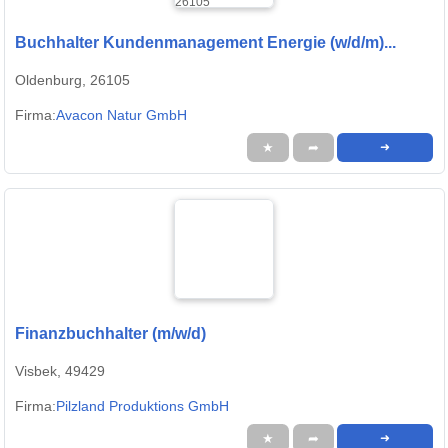
Buchhalter Kundenmanagement Energie (w/d/m)...
Oldenburg, 26105
Firma:
Avacon Natur GmbH
★
➦
➜
Finanzbuchhalter (m/w/d)
Visbek, 49429
Firma:
Pilzland Produktions GmbH
★
➦
➜