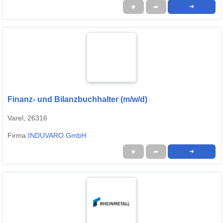
★
➦
➜
Finanz- und Bilanzbuchhalter (m/w/d)
Varel, 26316
Firma:
INDUVARO GmbH
★
➦
➜