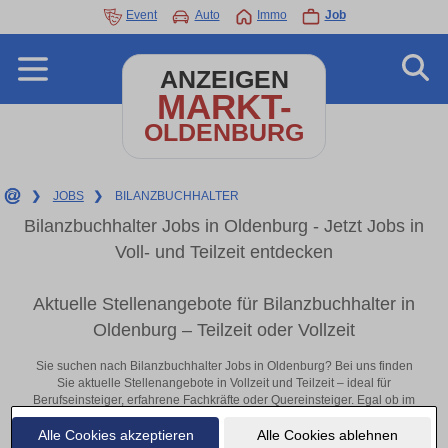
Event
Auto
Immo
Job
ANZEIGEN
MARKT-
OLDENBURG
❯
JOBS
❯
BILANZBUCHHALTER
Bilanzbuchhalter Jobs in Oldenburg - Jetzt Jobs in
Voll- und Teilzeit entdecken
Aktuelle Stellenangebote für Bilanzbuchhalter in
Oldenburg – Teilzeit oder Vollzeit
Sie suchen nach Bilanzbuchhalter Jobs in Oldenburg? Bei uns finden
Sie aktuelle Stellenangebote in Vollzeit und Teilzeit – ideal für
Berufseinsteiger, erfahrene Fachkräfte oder Quereinsteiger. Egal ob im
Büro, vor Ort oder remote: Entdecken Sie jetzt neue Chancen in Ihrer
Alle Cookies akzeptieren
Alle Cookies ablehnen
Region und bewerben Sie sich direkt auf passende Bilanzbuchhalter-