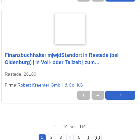
Finanzbuchhalter m|w|dStandort in Rastede (bei
Oldenburg) | in Voll- oder Teilzeit | zum
nächstmöglichen Zeitpunkt
Rastede, 26180
Firma:
Robert Kraemer GmbH & Co. KG
★
➦
➜
1 - 10 von 110
1
2
3
4
5
❯
❯❯