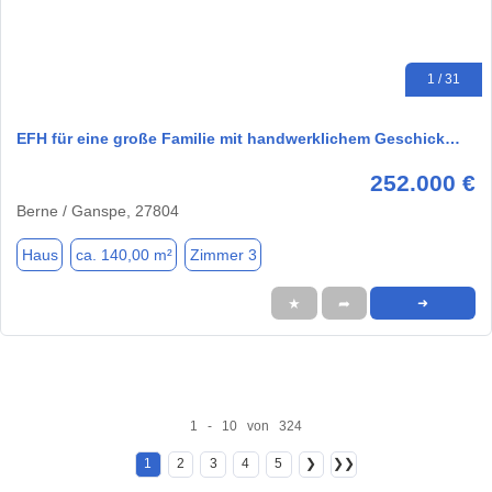
1 / 31
EFH für eine große Familie mit handwerklichem Geschick…
252.000 €
Berne / Ganspe, 27804
Haus
ca. 140,00 m²
Zimmer 3
★
➦
➜
1 - 10 von 324
1
2
3
4
5
❯
❯❯