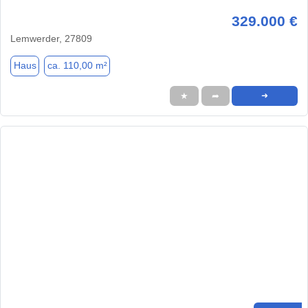
329.000 €
Lemwerder, 27809
Haus
ca. 110,00 m²
★
➦
➜