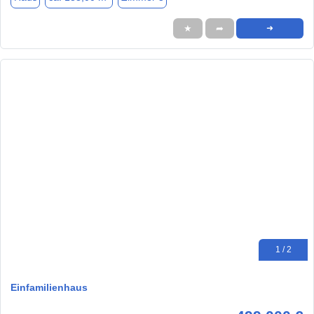
★
➦
➜
1 / 2
Einfamilienhaus