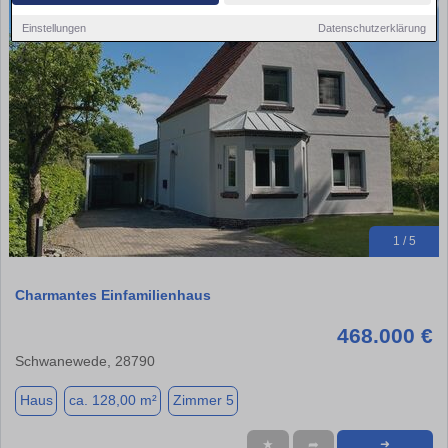
Einstellungen
Datenschutzerklärung
1 / 5
Charmantes Einfamilienhaus
468.000 €
Schwanewede, 28790
Haus
ca. 128,00 m²
Zimmer 5
★
➦
➜