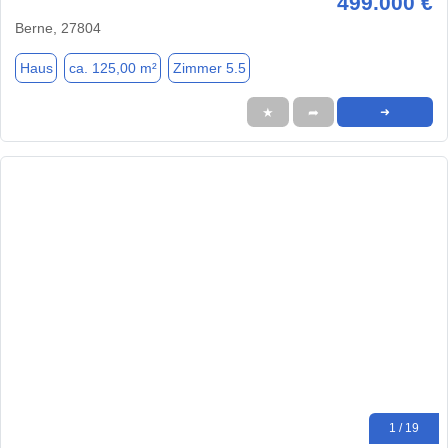
499.000 €
Berne, 27804
Haus
ca. 125,00 m²
Zimmer 5.5
★
➦
➜
1 / 19