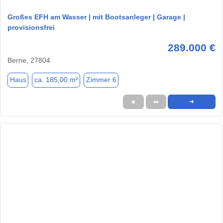
Großes EFH am Wasser | mit Bootsanleger | Garage |
provisionsfrei
289.000 €
Berne, 27804
Haus
ca. 185,00 m²
Zimmer 6
★
➦
➜